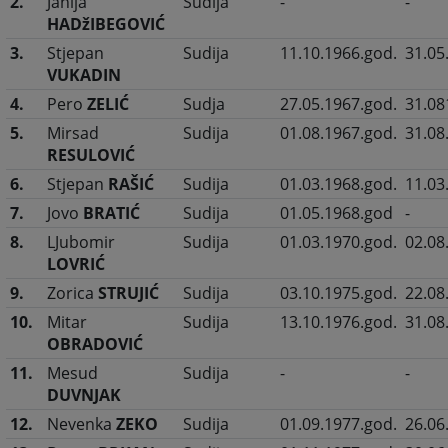
2.
Jahija
Sudija
-
-
HADžIBEGOVIĆ
3.
Stjepan
Sudija
11.10.1966.god.
31.05
VUKADIN
4.
Pero
ZELIĆ
Sudja
27.05.1967.god.
31.08
5.
Mirsad
Sudija
01.08.1967.god.
31.08
RESULOVIĆ
6.
Stjepan
RAŠIĆ
Sudija
01.03.1968.god.
11.03
7.
Jovo
BRATIĆ
Sudija
01.05.1968.god
-
8.
LJubomir
Sudija
01.03.1970.god.
02.08
LOVRIĆ
9.
Zorica
STRUJIĆ
Sudija
03.10.1975.god.
22.08
10.
Mitar
Sudija
13.10.1976.god.
31.08
OBRADOVIĆ
11.
Mesud
Sudija
-
-
DUVNJAK
12.
Nevenka
ZEKO
Sudija
01.09.1977.god.
26.06