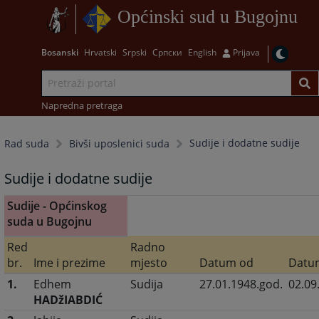
Općinski sud u Bugojnu
Bosanski
Hrvatski
Srpski
Српски
English
Prijava
Napredna pretraga
Sudije i dodatne sudije
Rad suda
Bivši uposlenici suda
Sudije i dodatne sudije
Sudije - Općinskog
suda u Bugojnu
Red
Radno
br.
Ime i prezime
mjesto
Datum od
Datu
1.
Edhem
Sudija
27.01.1948.god.
02.09
HADžIABDIĆ