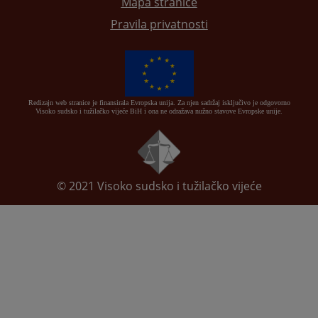
Mapa stranice
Pravila privatnosti
Redizajn web stranice je finansirala Evropska unija. Za njen sadržaj isključivo je odgovorno
Visoko sudsko i tužilačko vijeće BiH i ona ne odražava nužno stavove Evropske unije.
© 2021
Visoko sudsko i tužilačko vijeće