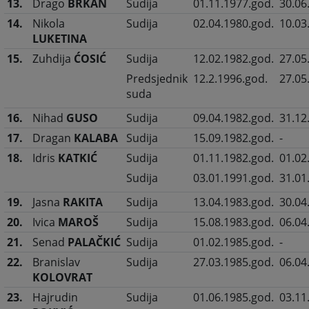
13.
Drago
BRKAN
Sudija
01.11.1977.god.
30.06
14.
Nikola
Sudija
02.04.1980.god.
10.03
LUKETINA
15.
Zuhdija
ĆOSIĆ
Sudija
12.02.1982.god.
27.05
Predsjednik
12.2.1996.god.
27.05
suda
16.
Nihad
GUSO
Sudija
09.04.1982.god.
31.12
17.
Dragan
KALABA
Sudija
15.09.1982.god.
-
18.
Idris
KATKIĆ
Sudija
01.11.1982.god.
01.02
Sudija
03.01.1991.god.
31.01
19.
Jasna
RAKITA
Sudija
13.04.1983.god.
30.04
20.
Ivica
MAROŠ
Sudija
15.08.1983.god.
06.04
21.
Senad
PALAČKIĆ
Sudija
01.02.1985.god.
-
22.
Branislav
Sudija
27.03.1985.god.
06.04
KOLOVRAT
23.
Hajrudin
Sudija
01.06.1985.god.
03.11