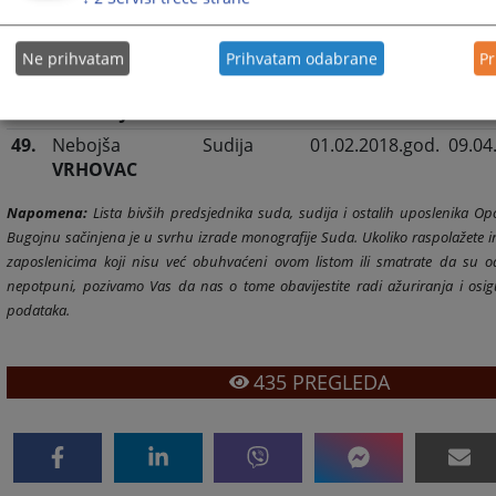
JUSUFBAŠIĆ
47.
Aldina
REBIHIĆ
Sudija
01.12.2016.god.
07.12
TOPOLJAK
Ne prihvatam
Prihvatam odabrane
Pr
48.
Sonsirej
Sudija
01.11.2017.god.
07.12
RADIVOJEVIĆ
49.
Nebojša
Sudija
01.02.2018.god.
09.04
VRHOVAC
Napomena:
Lista bivših predsjednika suda, sudija i ostalih uposlenika O
Bugojnu sačinjena je u svrhu izrade monografije Suda. Ukoliko raspolažete 
zaposlenicima koji nisu već obuhvaćeni ovom listom ili smatrate da su o
nepotpuni, pozivamo Vas da nas o tome obavijestite radi ažuriranja i osig
podataka.
435
PREGLEDA