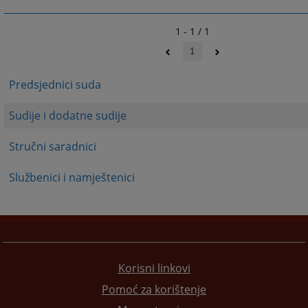
1 - 1 / 1
1
Predsjednici suda
Sudije i dodatne sudije
Stručni saradnici
Službenici i namještenici
Korisni linkovi
Pomoć za korištenje