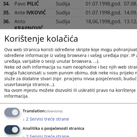
34.
Pavo
PILIĆ
Sudija
01.07.1998.god.
07.08
35.
Ante
IVKOVIĆ
Sudija
01.07.1998.god.
14.09
36.
Anto
Sudija
18,06,1998,god.
13.12
KRAJINOVIĆ
Korištenje kolačića
37.
Nada
BUJAK
Sudija
-
-
38.
Zdenko
TOMIĆ
Sudija
-
-
Ova web stranica koristi određene skripte koje mogu pohranjivati 
39.
LJubica
KISIN
Sudija
-
22.06
određene informacije iz vašeg browsera i vašeg uređaja (npr. IP
uređaja, varijable o sesiji unutar browsera, ...).
40.
Miroslav
Sudija
29.12.2000.god.
10.01
Neke od ovih informacija su nam neophodne i bez njih web stran
KOZINA
mogla fukcionisati u svom punom obimu, dok neke nisu prijeko
služe za dodatne stvari (npr. procjenu nivoa posjećenosti, budu
41.
Dragan
KALABA
Sudija
29.12.2000.god.
10.10
usavršavanja stranice...).
42.
Enes
GUDIĆ
Sudija
15.03.2004.god.
-
Na ovom mjestu možete dozvoliti ili uskratiti pravo na korištenje 
informacija.
43.
Janja
PILIĆ
Sudija
15.03.2004.god.
-
44.
Milorad
Sudija
01.12.2006.god.
21.07
Translation
(obavezna)
SLADOJEVIĆ
↓
2
Servisi treće strane
45.
Davor
KELAVA
Sudija
01.12.2006.god.
30.04
Analitika o posjećenosti stranica
46.
Haris
Sudija
16.03.2009.god.
30.06
↓
2
Servisi treće strane