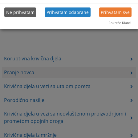
Ne prihvatam
Prihvatam odabrane
Prihvatam sve
Pokreće Klaro!
Koruptivna krivična djela
Pranje novca
Krivična djela u vezi sa utajom poreza
Porodično nasilje
Krivična djela u vezi sa neovlaštenom proizvodnjom i
prometom opojnih droga
Krivična djela iz mržnje