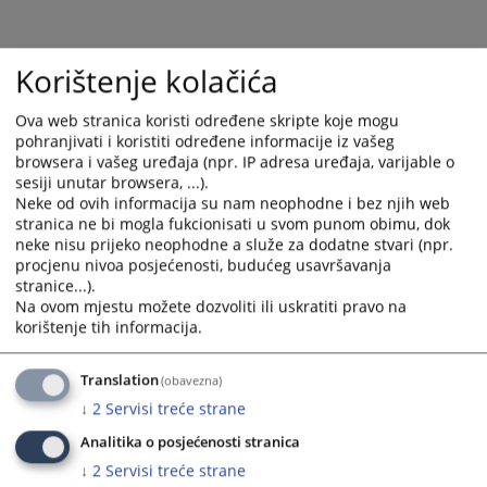
Korištenje kolačića
Ova web stranica koristi određene skripte koje mogu
pohranjivati i koristiti određene informacije iz vašeg
browsera i vašeg uređaja (npr. IP adresa uređaja, varijable o
sesiji unutar browsera, ...).
Trenutno nema vijesti
Neke od ovih informacija su nam neophodne i bez njih web
stranica ne bi mogla fukcionisati u svom punom obimu, dok
neke nisu prijeko neophodne a služe za dodatne stvari (npr.
procjenu nivoa posjećenosti, budućeg usavršavanja
stranice...).
Na ovom mjestu možete dozvoliti ili uskratiti pravo na
korištenje tih informacija.
Translation
(obavezna)
↓
2
Servisi treće strane
Analitika o posjećenosti stranica
↓
2
Servisi treće strane