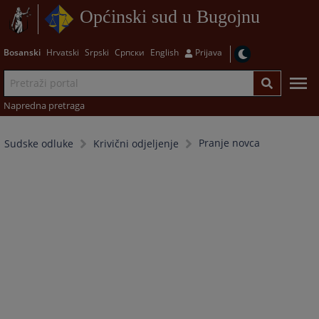
Općinski sud u Bugojnu
Bosanski
Hrvatski
Srpski
Српски
English
Prijava
Napredna pretraga
Pranje novca
Sudske odluke
Krivični odjeljenje