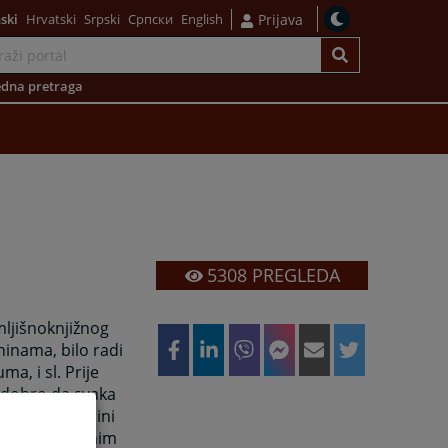
ski
Hrvatski
Srpski
Српски
English
Prijava
dna pretraga
5308
PREGLEDA
mljišnoknjižnog
ninama, bilo radi
a, i sl. Prije
i dobro da svaka
astarskoj općini
zemljišnoknjižnim