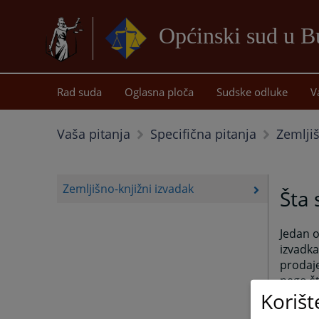
Općinski sud u B
Rad suda
Oglasna ploča
Sudske odluke
V
Zemljiš
Vaša pitanja
Specifična pitanja
Zemljišno-knjižni izvadak
Šta 
Jedan o
izvadka
prodaje
nego št
Korišt
stranka
se nala