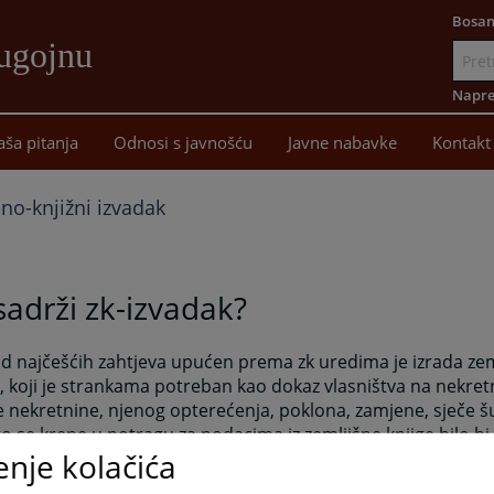
Bosan
ugojnu
Idi
na
Napre
sadržaj
aša pitanja
Odnosi s javnošću
Javne nabavke
Kontakt
no-knjižni izvadak
sadrži zk-izvadak?
d najčešćih zahtjeva upućen prema zk uredima je izrada ze
, koji je strankama potreban kao dokaz vlasništva na nekret
 nekretnine, njenog opterećenja, poklona, zamjene, sječe šum
o se krene u potragu za podacima iz zemljišne knjige bilo b
enje kolačića
 zna za koju katastarsku česticu traži podatke, te u kojoj kat
zi ta čestica. Da bi se to znalo potrebno je doznati u kojim 