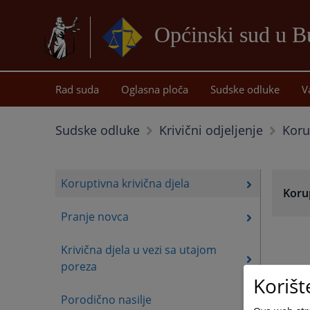
Općinski sud u B
Rad suda
Oglasna ploča
Sudske odluke
V
Koru
Sudske odluke
Krivični odjeljenje
Koruptivna krivična djela
Korup
Pranje novca
Krivična djela u vezi sa utajom
poreza
Korišt
Porodično nasilje