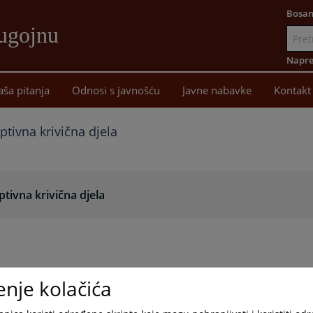
Bosan
ugojnu
Idi
na
Napre
sadržaj
aša pitanja
Odnosi s javnošću
Javne nabavke
Kontakt
ptivna krivična djela
tivna krivična djela
enje kolačića