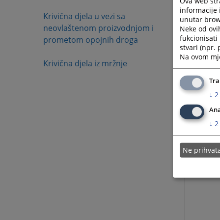
Ova web stra
informacije 
Krivična djela u vezi sa
unutar brows
neovlaštenom proizvodnjom i
Neke od ovi
fukcionisat
prometom opojnih droga
stvari (npr.
Na ovom mjes
Krivična djela iz mržnje
Tra
↓
2
Ana
↓
2
Ne prihva