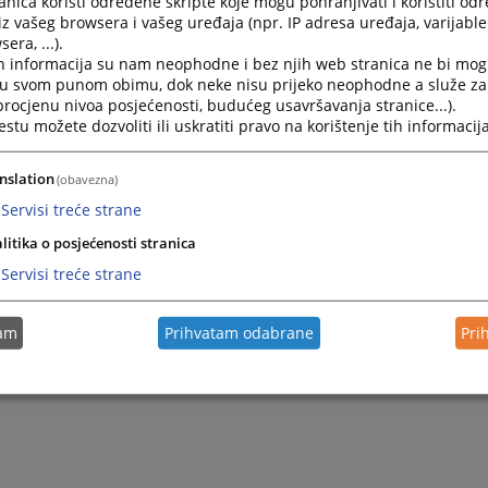
nica koristi određene skripte koje mogu pohranjivati i koristiti od
iz vašeg browsera i vašeg uređaja (npr. IP adresa uređaja, varijable 
era, ...).
h informacija su nam neophodne i bez njih web stranica ne bi mog
i u svom punom obimu, dok neke nisu prijeko neophodne a služe z
 procjenu nivoa posjećenosti, budućeg usavršavanja stranice...).
tu možete dozvoliti ili uskratiti pravo na korištenje tih informacija
nslation
(obavezna)
Servisi treće strane
litika o posjećenosti stranica
Trenutno nema v
Servisi treće strane
tam
Prihvatam odabrane
Pri