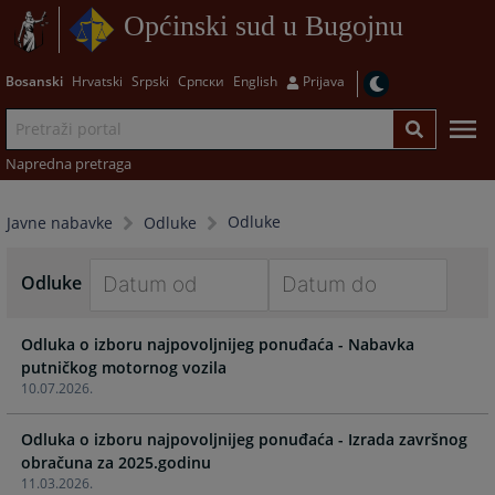
Općinski sud u Bugojnu
Bosanski
Hrvatski
Srpski
Српски
English
Prijava
Napredna pretraga
Odluke
Javne nabavke
Odluke
Odluke
Navigate
Navigate
Odluka o izboru najpovoljnijeg ponuđaća - Nabavka
forward
forward
putničkog motornog vozila
to
to
10.07.2026.
interact
interact
with
with
Odluka o izboru najpovoljnijeg ponuđaća - Izrada završnog
the
the
obračuna za 2025.godinu
calendar
calendar
11.03.2026.
and
and