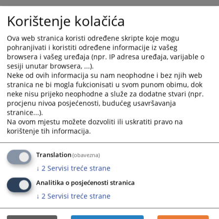
select
select
Korištenje kolačića
Odluka o izboru najpovoljnijeg ponuđaća - Unutrašnji
a
a
građevinsko-zanatski radovi sa potrebnim materijalom radi
date.
date.
Ova web stranica koristi određene skripte koje mogu
sanacije i adaptacije prostorije arhiva
Press
Press
pohranjivati i koristiti određene informacije iz vašeg
11.03.2026.
the
the
browsera i vašeg uređaja (npr. IP adresa uređaja, varijable o
question
question
sesiji unutar browsera, ...).
Odluka o izboru najpovoljnijeg ponuđaća - Zakup statieke
mark
mark
Neke od ovih informacija su nam neophodne i bez njih web
IP adrese i interneta za potrebe udaljenog pristupa i
key
key
stranica ne bi mogla fukcionisati u svom punom obimu, dok
kontrole video nadzora
neke nisu prijeko neophodne a služe za dodatne stvari (npr.
to
to
11.03.2026.
procjenu nivoa posjećenosti, budućeg usavršavanja
get
get
stranice...).
the
the
Na ovom mjestu možete dozvoliti ili uskratiti pravo na
Odluka o izboru najpovoljnijeg ponuđaća - "Nabavka
keyboard
keyboard
korištenje tih informacija.
kancelarijskih stolica - daktilografe"
shortcuts
shortcuts
07.01.2026.
for
for
Translation
(obavezna)
changing
changing
Odluka o izboru najpovoljnijeg ponuđaća - "Usluge
↓
2
Servisi treće strane
dates.
dates.
periodičnog ljekarskog pregleda zaposlenika suda"
Analitika o posjećenosti stranica
29.12.2025.
↓
2
Servisi treće strane