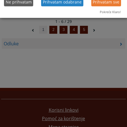
Ne prihvatam
Prihvatam odabrane
Prihvatam sve
Pokreće Klaro!
1 - 6 / 29
1
2
3
4
5
Odluke
Korisni linkovi
Pomoć za korištenje