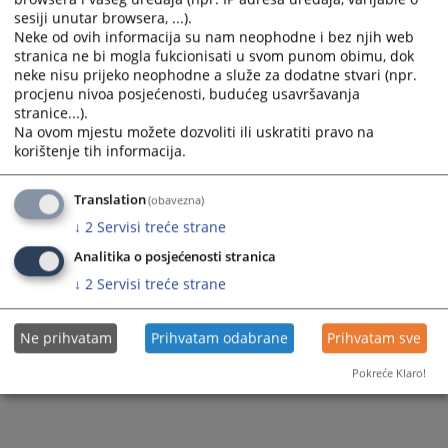
sesiji unutar browsera, ...).
Neke od ovih informacija su nam neophodne i bez njih web
stranica ne bi mogla fukcionisati u svom punom obimu, dok
neke nisu prijeko neophodne a služe za dodatne stvari (npr.
procjenu nivoa posjećenosti, budućeg usavršavanja
stranice...).
Na ovom mjestu možete dozvoliti ili uskratiti pravo na
korištenje tih informacija.
Translation
(obavezna)
↓
2
Servisi treće strane
Analitika o posjećenosti stranica
↓
2
Servisi treće strane
Ne prihvatam
Prihvatam odabrane
Prihvatam sve
Pokreće Klaro!