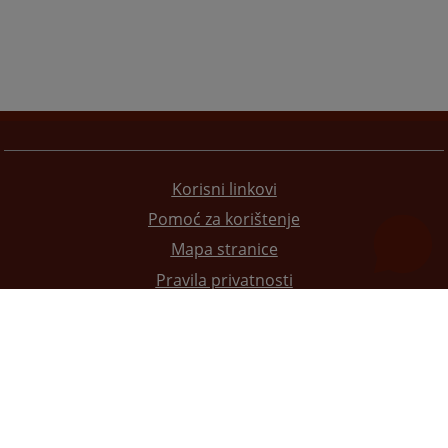
Korisni linkovi
Pomoć za korištenje
Mapa stranice
Pravila privatnosti
Redizajn web stranice je finansirala Evropska unija. Za njen sadržaj isključivo je odgovorno
Visoko sudsko i tužilačko vijeće BiH i ona ne odražava nužno stavove Evropske unije.