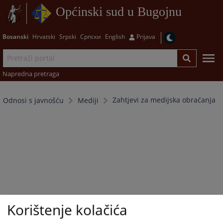
Općinski sud u Bugojnu
Bosanski
Hrvatski
Srpski
Српски
English
Prijava
Napredna pretraga
Zahtjevi za medijska obraćanja
Odnosi s javnošću
Mediji
Korištenje kolačića