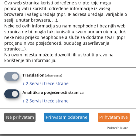
Ova web stranica koristi određene skripte koje mogu
pohranjivati i koristiti određene informacije iz vašeg
browsera i vašeg uređaja (npr. IP adresa uređaja, varijable o
sesiji unutar browsera, ...).
Neke od ovih informacija su nam neophodne i bez njih web
stranica ne bi mogla fukcionisati u svom punom obimu, dok
neke nisu prijeko neophodne a služe za dodatne stvari (npr.
Trenutno nema vijesti
procjenu nivoa posjećenosti, budućeg usavršavanja
stranice...).
Na ovom mjestu možete dozvoliti ili uskratiti pravo na
korištenje tih informacija.
Translation
(obavezna)
↓
2
Servisi treće strane
Analitika o posjećenosti stranica
↓
2
Servisi treće strane
Ne prihvatam
Prihvatam odabrane
Prihvatam sve
Pokreće Klaro!