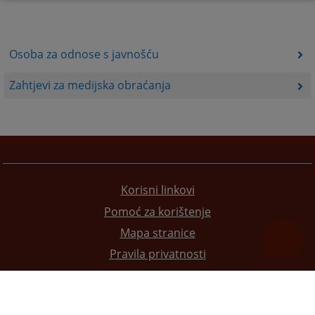
Osoba za odnose s javnošću
Zahtjevi za medijska obraćanja
Korisni linkovi
Pomoć za korištenje
Mapa stranice
Pravila privatnosti