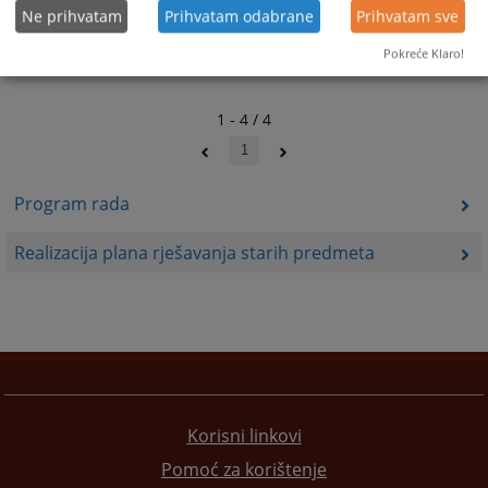
Ne prihvatam
Prihvatam odabrane
Prihvatam sve
Pokreće Klaro!
1 - 4 / 4
1
Program rada
Realizacija plana rješavanja starih predmeta
Korisni linkovi
Pomoć za korištenje