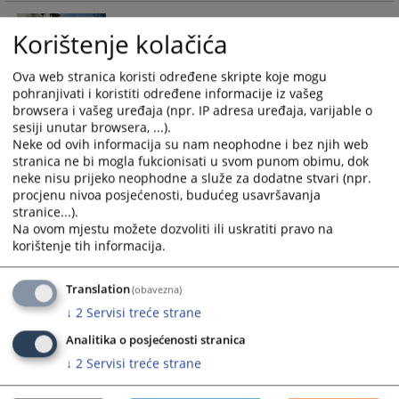
calendar
calendar
Procenat riješenosti najstarijih predmeta
Korištenje kolačića
and
and
iz plana za period
select
select
01.01.2019.-30.09.2019.godine.
a
a
Ova web stranica koristi određene skripte koje mogu
17.10.2019.
pohranjivati i koristiti određene informacije iz vašeg
date.
date.
browsera i vašeg uređaja (npr. IP adresa uređaja, varijable o
Press
Press
sesiji unutar browsera, ...).
the
the
Neke od ovih informacija su nam neophodne i bez njih web
question
question
stranica ne bi mogla fukcionisati u svom punom obimu, dok
Ponovni uspjeh u ostvarenju realizacije
mark
mark
neke nisu prijeko neophodne a služe za dodatne stvari (npr.
Plana rješavanja starih predmeta za
key
key
procjenu nivoa posjećenosti, budućeg usavršavanja
2017.godinu
stranice...).
to
to
22.02.2018.
Na ovom mjestu možete dozvoliti ili uskratiti pravo na
get
get
korištenje tih informacija.
the
the
Realizacija plana rješavanja predmeta za
keyboard
keyboard
2015. godinu
Translation
(obavezna)
shortcuts
shortcuts
for
for
14.01.2016.
↓
2
Servisi treće strane
changing
changing
Analitika o posjećenosti stranica
dates.
dates.
↓
2
Servisi treće strane