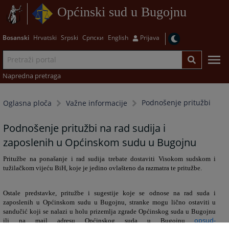
Općinski sud u Bugojnu
Bosanski
Hrvatski
Srpski
Српски
English
Prijava
Napredna pretraga
Podnošenje pritužbi
Oglasna ploča
Važne informacije
Podnošenje pritužbi na rad sudija i
zaposlenih u Općinskom sudu u Bugojnu
Pritužbe na ponašanje i rad sudija trebate dostaviti Visokom sudskom i
tužilačkom vijeću BiH, koje je jedino ovlašteno da razmatra te pritužbe.
Ostale predstavke, pritužbe i sugestije koje se odnose na rad suda i
zaposlenih u Općinskom sudu u Bugojnu, stranke mogu lično ostaviti u
sandučić koji se nalazi u holu prizemlja zgrade Općinskog suda u Bugojnu
opsud-
ili na mail adresu Općinskog suda u Bugojnu