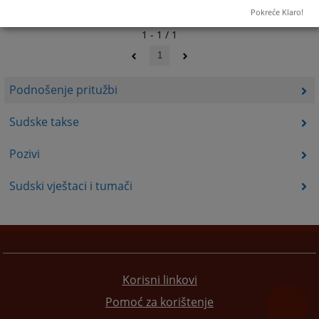
Pokreće Klaro!
1 - 1 / 1
1
Podnošenje pritužbi
Sudske takse
Pozivi
Sudski vještaci i tumači
Korisni linkovi
Pomoć za korištenje