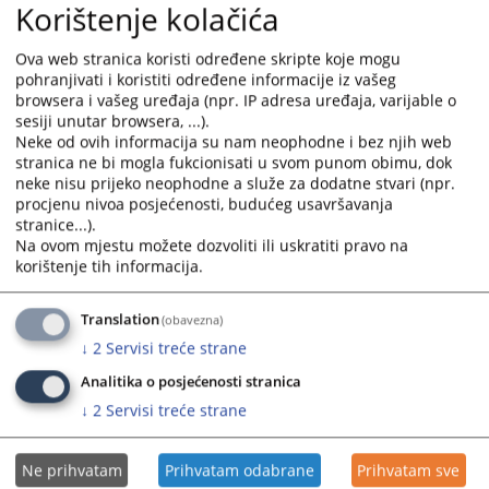
bugojno@pravosudje.ba
Korištenje kolačića
5207
PREGLEDA
Ova web stranica koristi određene skripte koje mogu
pohranjivati i koristiti određene informacije iz vašeg
browsera i vašeg uređaja (npr. IP adresa uređaja, varijable o
sesiji unutar browsera, ...).
Neke od ovih informacija su nam neophodne i bez njih web
stranica ne bi mogla fukcionisati u svom punom obimu, dok
neke nisu prijeko neophodne a služe za dodatne stvari (npr.
procjenu nivoa posjećenosti, budućeg usavršavanja
stranice...).
Na ovom mjestu možete dozvoliti ili uskratiti pravo na
korištenje tih informacija.
Translation
(obavezna)
↓
2
Servisi treće strane
Analitika o posjećenosti stranica
↓
2
Servisi treće strane
Ne prihvatam
Prihvatam odabrane
Prihvatam sve