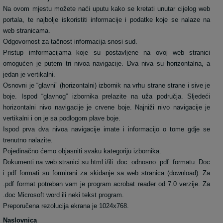
Na ovom mjestu možete naći uputu kako se kretati unutar cijelog web
portala, te najbolje iskoristiti informacije i podatke koje se nalaze na
web stranicama.
Odgovornost za tačnost informacija snosi sud.
Pristup imformacijama koje su postavljene na ovoj web stranici
omogućen je putem tri nivoa navigacije. Dva niva su horizontalna, a
jedan je vertikalni.
Osnovni je “glavni” (horizontalni) izbornik na vrhu strane strane i sive je
boje. Ispod “glavnog” izbornika prelazite na uža područja. Sljedeći
horizontalni nivo navigacije je crvene boje. Najniži nivo navigacije je
vertikalni i on je sa podlogom plave boje.
Ispod prva dva nivoa navigacije imate i informacijo o tome gdje se
trenutno nalazite.
Pojedinačno ćemo objasniti svaku kategoriju izbornika.
Dokumenti na web stranici su html i/ili .doc. odnosno .pdf. formatu. Doc
i pdf formati su formirani za skidanje sa web stranica (download). Za
.pdf format potreban vam je program acrobat reader od 7.0 verzije. Za
.doc Microsoft word ili neki tekst program.
Preporučena rezolucija ekrana je 1024x768.
Naslovnica