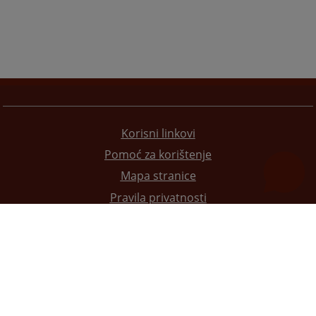
Korisni linkovi
Pomoć za korištenje
Mapa stranice
Pravila privatnosti
Redizajn web stranice je finansirala Evropska unija. Za njen sadržaj isključivo je odgovorno
Visoko sudsko i tužilačko vijeće BiH i ona ne odražava nužno stavove Evropske unije.