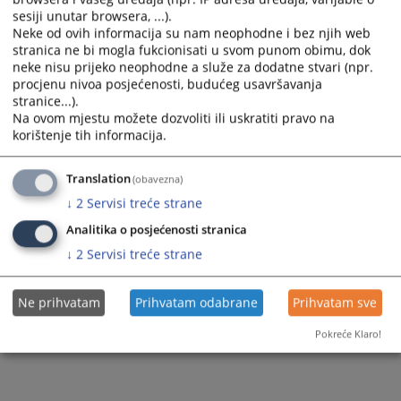
sesiji unutar browsera, ...).
Neke od ovih informacija su nam neophodne i bez njih web
stranica ne bi mogla fukcionisati u svom punom obimu, dok
neke nisu prijeko neophodne a služe za dodatne stvari (npr.
procjenu nivoa posjećenosti, budućeg usavršavanja
stranice...).
Na ovom mjestu možete dozvoliti ili uskratiti pravo na
korištenje tih informacija.
Translation
(obavezna)
↓
2
Servisi treće strane
Analitika o posjećenosti stranica
↓
2
Servisi treće strane
Ne prihvatam
Prihvatam odabrane
Prihvatam sve
Pokreće Klaro!