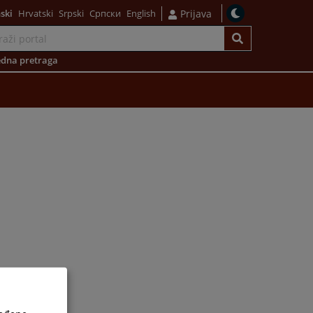
ski
Hrvatski
Srpski
Српски
English
Prijava
dna pretraga