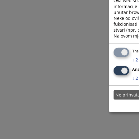
Ova web stra
informacije 
unutar brows
Neke od ovi
fukcionisat
stvari (npr.
Na ovom mjes
Tra
↓
2
Ana
↓
2
Ne prihva