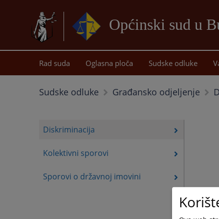
Općinski sud u B
Rad suda
Oglasna ploča
Sudske odluke
V
D
Sudske odluke
Građansko odjeljenje
Diskriminacija
Kolektivni sporovi
Sporovi o državnoj imovini
Korišt