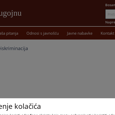
Bosan
ugojnu
Idi
na
Napre
sadržaj
aša pitanja
Odnosi s javnošću
Javne nabavke
Kontakt
iskriminacija
enje kolačića