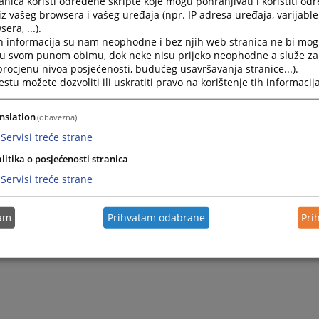
nica koristi određene skripte koje mogu pohranjivati i koristiti od
iz vašeg browsera i vašeg uređaja (npr. IP adresa uređaja, varijable 
era, ...).
h informacija su nam neophodne i bez njih web stranica ne bi mog
i u svom punom obimu, dok neke nisu prijeko neophodne a služe z
 procjenu nivoa posjećenosti, budućeg usavršavanja stranice...).
tu možete dozvoliti ili uskratiti pravo na korištenje tih informacija
nslation
(obavezna)
Servisi treće strane
Trenutno nema v
litika o posjećenosti stranica
Servisi treće strane
tam
Prihvatam odabrane
Pri