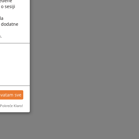
ređene
o sesiji
la
a dodatne
.
ijesti
hvatam sve
Pokreće Klaro!