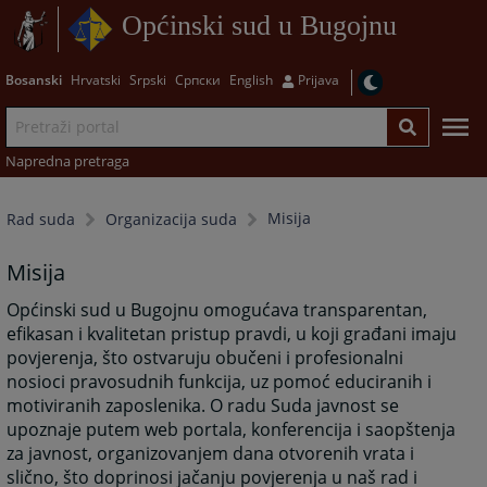
Općinski sud u Bugojnu
Bosanski
Hrvatski
Srpski
Српски
English
Prijava
Napredna pretraga
Misija
Rad suda
Organizacija suda
Misija
Općinski sud u Bugojnu omogućava transparentan,
efikasan i kvalitetan pristup pravdi, u koji građani imaju
povjerenja, što ostvaruju obučeni i profesionalni
nosioci pravosudnih funkcija, uz pomoć educiranih i
motiviranih zaposlenika. O radu Suda javnost se
upoznaje putem web portala, konferencija i saopštenja
za javnost, organizovanjem dana otvorenih vrata i
slično, što doprinosi jačanju povjerenja u naš rad i