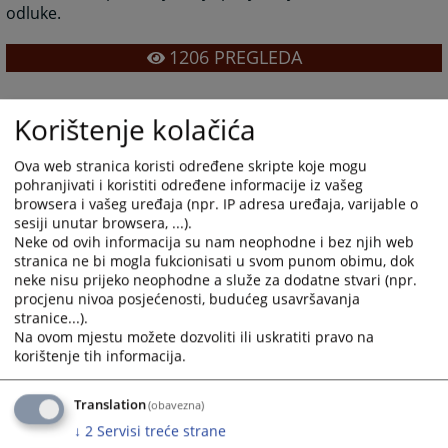
odluke.
1206
PREGLEDA
Korištenje kolačića
Ova web stranica koristi određene skripte koje mogu
pohranjivati i koristiti određene informacije iz vašeg
browsera i vašeg uređaja (npr. IP adresa uređaja, varijable o
sesiji unutar browsera, ...).
Neke od ovih informacija su nam neophodne i bez njih web
stranica ne bi mogla fukcionisati u svom punom obimu, dok
neke nisu prijeko neophodne a služe za dodatne stvari (npr.
procjenu nivoa posjećenosti, budućeg usavršavanja
stranice...).
Na ovom mjestu možete dozvoliti ili uskratiti pravo na
korištenje tih informacija.
Translation
(obavezna)
↓
2
Servisi treće strane