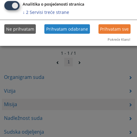
Analitika o posjećenosti stranica
↓
2
Servisi treće strane
Ne prihvatam
Prihvatam odabrane
Prihvatam sve
Pokreće Klaro!
1 - 1 / 1
1
Organigram suda
Vizija
Misija
Nadležnost suda
Sudska odjeljenja