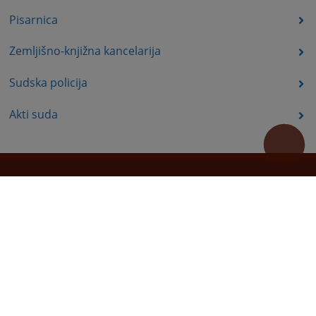
Pisarnica
Zemljišno-knjižna kancelarija
Sudska policija
Akti suda
Korisni linkovi
Pomoć za korištenje
Mapa stranice
Pravila privatnosti