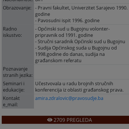
Obrazovanje:
- Pravni fakultet, Univerzitet Sarajevo 1990.
godine
- Pavosudni ispit 1996. godine
Radno
- Općinski sud u Bugojnu volonter-
iskustvo:
pripravnik od 1991. godine
- Stručni saradnik Općinski sud u Bugojnu
- Sudija Općinskog suda u Bugojnu od
1998.godine do danas, sudija na
građanskom referatu
Poznavanje
stranih jezika:
Seminari i
Učestvovala u radu brojnih stručnih
edukacije:
konferencija iz oblasti građanskog prava.
Kontakt
amira.zdralovic@pravosudje.ba
e_mail:
2709
PREGLEDA