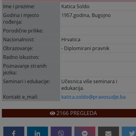
Ime i prezime:
Katica Soldo
Godina i mjesto
1957.godina, Bugojno
rođenja:
Porodične prilike:
Nacionalnost:
Hrvatica
Obrazovanje:
- Diplomirani pravnik
Radno iskustvo:
Poznavanje stranih
jezika:
Seminari i edukacije:
Učesnica više seminara i
edukacija.
Kontakt e_mail:
katica.soldo@pravosudje.ba
2166
PREGLEDA