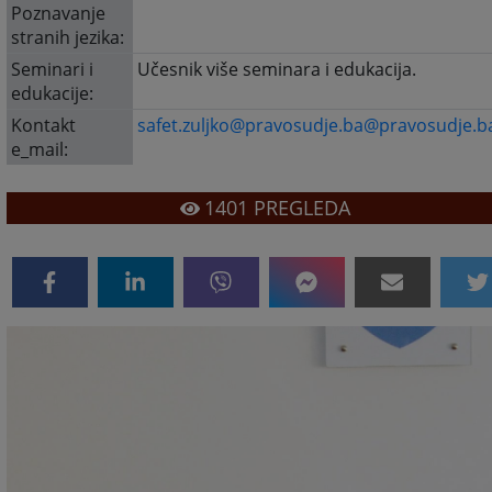
Poznavanje
stranih jezika:
Seminari i
Učesnik više seminara i edukacija.
edukacije:
Kontakt
safet.zuljko@pravosudje.ba@pravosudje.b
e_mail:
1401
PREGLEDA