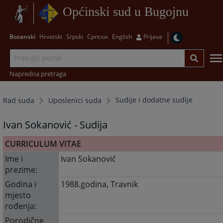
Općinski sud u Bugojnu
Bosanski
Hrvatski
Srpski
Српски
English
Prijava
Napredna pretraga
Sudije i dodatne sudije
Rad suda
Uposlenici suda
Ivan Sokanović - Sudija
CURRICULUM VITAE
Ime i
Ivan Sokanović
prezime:
Godina i
1988.godina, Travnik
mjesto
rođenja:
Porodične