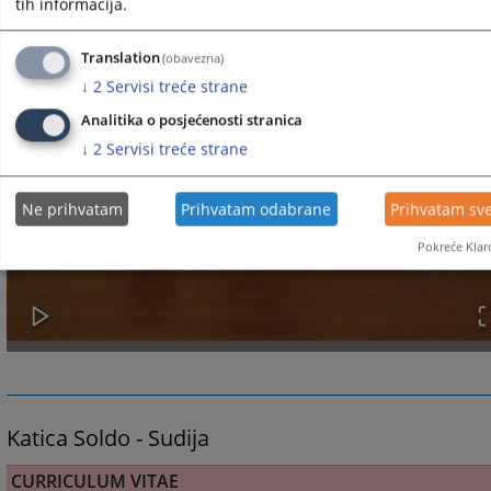
tih informacija.
Translation
(obavezna)
↓
2
Servisi treće strane
Analitika o posjećenosti stranica
↓
2
Servisi treće strane
Ne prihvatam
Prihvatam odabrane
Prihvatam sv
Pokreće Klar
Katica Soldo - Sudija
CURRICULUM VITAE