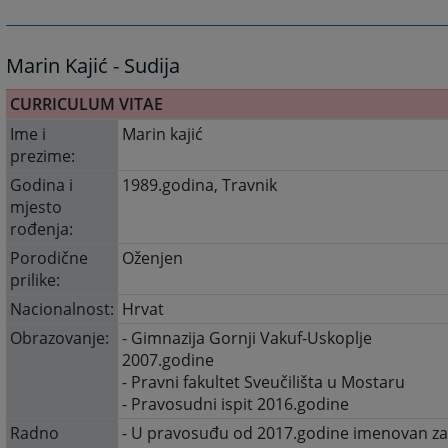
Marin Kajić - Sudija
CURRICULUM VITAE
Ime i
Marin kajić
prezime:
Godina i
1989.godina, Travnik
mjesto
rođenja:
Porodične
Oženjen
prilike:
Nacionalnost:
Hrvat
Obrazovanje:
- Gimnazija Gornji Vakuf-Uskoplje
2007.godine
- Pravni fakultet Sveučilišta u Mostaru
- Pravosudni ispit 2016.godine
Radno
- U pravosuđu od 2017.godine imenovan z