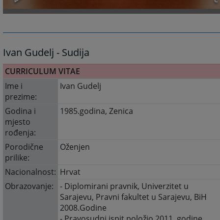
Ivan Gudelj - Sudija
CURRICULUM VITAE
Ime i
Ivan Gudelj
prezime:
Godina i
1985.godina, Zenica
mjesto
rođenja:
Porodične
Oženjen
prilike:
Nacionalnost:
Hrvat
Obrazovanje:
- Diplomirani pravnik, Univerzitet u
Sarajevu, Pravni fakultet u Sarajevu, BiH
2008.Godine
- Pravosudni ispit položio 2011. godine