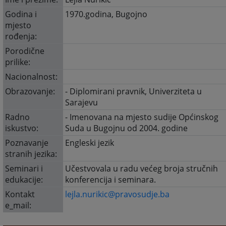
Godina i
1970.godina, Bugojno
mjesto
rođenja:
Porodične
prilike:
Nacionalnost:
Obrazovanje:
- Diplomirani pravnik, Univerziteta u
Sarajevu
Radno
- Imenovana na mjesto sudije Općinskog
iskustvo:
Suda u Bugojnu od 2004. godine
Poznavanje
Engleski jezik
stranih jezika:
Seminari i
Učestvovala u radu većeg broja stručnih
edukacije:
konferencija i seminara.
Kontakt
lejla.nurikic@pravosudje.ba
e_mail: