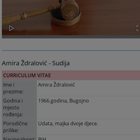
Amira Ždralović - Sudija
CURRICULUM VITAE
Ime i
Amira Ždralović
prezime:
Godina i
1966.godina, Bugojno
mjesto
rođenja:
Porodične
Udata, majka dvoje djece.
prilike:
Nacionalnost:
BiH