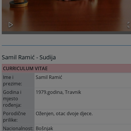
Samil Ramić - Sudija
CURRICULUM VITAE
Ime i
Samil Ramić
prezime:
Godina i
1979.godina, Travnik
mjesto
rođenja:
Porodične
Oženjen, otac dvoje djece.
prilike:
Nacionalnost:
Bošnjak