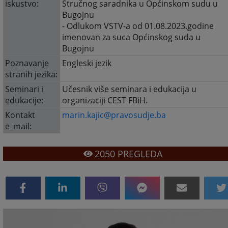
iskustvo:
Stručnog saradnika u Općinskom sudu u
Bugojnu
- Odlukom VSTV-a od 01.08.2023.godine
imenovan za suca Općinskog suda u
Bugojnu
Poznavanje
Engleski jezik
stranih jezika:
Seminari i
Učesnik više seminara i edukacija u
edukacije:
organizaciji CEST FBiH.
Kontakt
marin.kajic@pravosudje.ba
e_mail:
2050
PREGLEDA