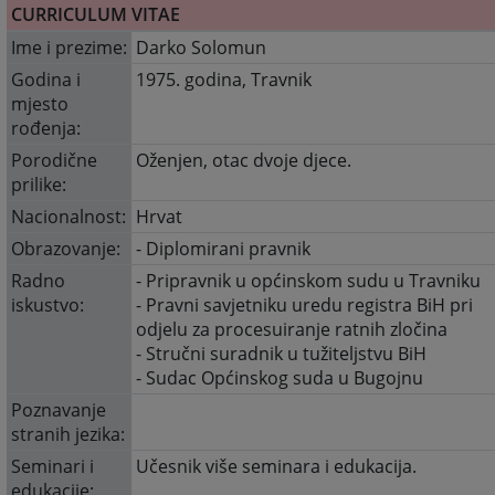
CURRICULUM VITAE
Ime i prezime:
Darko Solomun
Godina i
1975. godina, Travnik
mjesto
rođenja:
Porodične
Oženjen, otac dvoje djece.
prilike:
Nacionalnost:
Hrvat
Obrazovanje:
- Diplomirani pravnik
Radno
- Pripravnik u općinskom sudu u Travniku
iskustvo:
- Pravni savjetniku uredu registra BiH pri
odjelu za procesuiranje ratnih zločina
- Stručni suradnik u tužiteljstvu BiH
- Sudac Općinskog suda u Bugojnu
Poznavanje
stranih jezika:
Seminari i
Učesnik više seminara i edukacija.
edukacije: