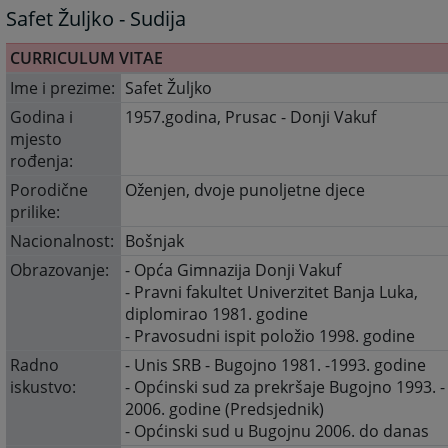
Safet Žuljko - Sudija
CURRICULUM VITAE
Ime i prezime:
Safet Žuljko
Godina i
1957.godina, Prusac - Donji Vakuf
mjesto
rođenja:
Porodične
Oženjen, dvoje punoljetne djece
prilike:
Nacionalnost:
Bošnjak
Obrazovanje:
- Opća Gimnazija Donji Vakuf
- Pravni fakultet Univerzitet Banja Luka,
diplomirao 1981. godine
- Pravosudni ispit položio 1998. godine
Radno
- Unis SRB - Bugojno 1981. -1993. godine
iskustvo:
- Općinski sud za prekršaje Bugojno 1993. -
2006. godine (Predsjednik)
- Općinski sud u Bugojnu 2006. do danas