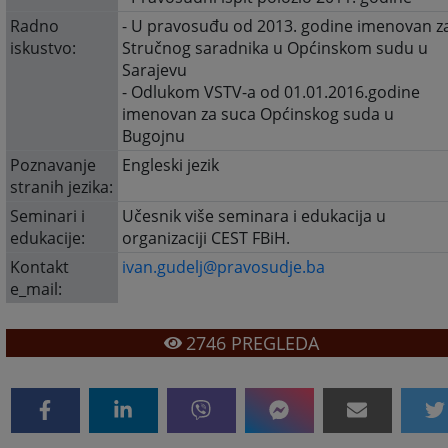
Radno
- U pravosuđu od 2013. godine imenovan z
iskustvo:
Stručnog saradnika u Općinskom sudu u
Sarajevu
- Odlukom VSTV-a od 01.01.2016.godine
imenovan za suca Općinskog suda u
Bugojnu
Poznavanje
Engleski jezik
stranih jezika:
Seminari i
Učesnik više seminara i edukacija u
edukacije:
organizaciji CEST FBiH.
Kontakt
ivan.gudelj@pravosudje.ba
e_mail:
2746
PREGLEDA