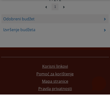
1
Odobreni budžet
Izvršenje budžeta
Korisni linkovi
Pomoć za korištenje
Mapa stranice
Pravila privatnosti