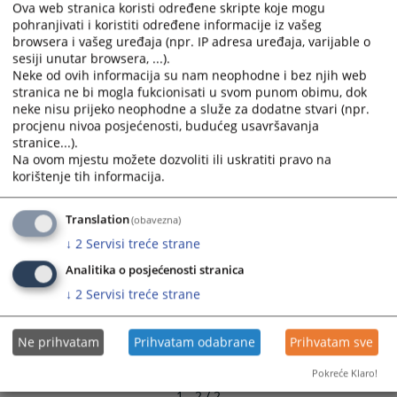
Ova web stranica koristi određene skripte koje mogu
and
and
pohranjivati i koristiti određene informacije iz vašeg
select
select
Odobreni budžet Općinskog suda u
browsera i vašeg uređaja (npr. IP adresa uređaja, varijable o
a
a
sesiji unutar browsera, ...).
Bugojnu za 2024.godinu
date.
date.
Neke od ovih informacija su nam neophodne i bez njih web
Press
Press
stranica ne bi mogla fukcionisati u svom punom obimu, dok
-
neke nisu prijeko neophodne a služe za dodatne stvari (npr.
the
the
10.06.2022.
procjenu nivoa posjećenosti, budućeg usavršavanja
question
question
stranice...).
mark
mark
Na ovom mjestu možete dozvoliti ili uskratiti pravo na
key
key
korištenje tih informacija.
to
to
get
get
Translation
(obavezna)
the
the
↓
2
Servisi treće strane
keyboard
keyboard
shortcuts
shortcuts
Analitika o posjećenosti stranica
for
for
↓
2
Servisi treće strane
changing
changing
dates.
dates.
Ne prihvatam
Prihvatam odabrane
Prihvatam sve
Pokreće Klaro!
1 - 2 / 2