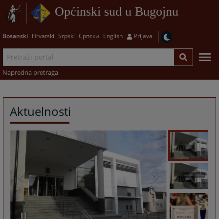
Općinski sud u Bugojnu
Bosanski
Hrvatski
Srpski
Српски
English
Prijava
Napredna pretraga
Aktuelnosti