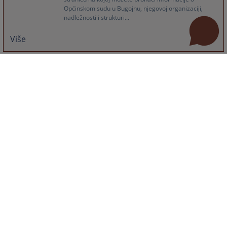
Općinskom sudu u Bugojnu, njegovoj organizaciji,
nadležnosti i strukturi...
Više
Često postavljana pitanja
Sudske prodaje
Sudovi su obavezni prodavati predmete zaplijenjene u izvršnom
postupku. Predmet prodaje mogu biti pokretne i nepokretne stvari.
10.04.2025.
Svjedoci u krivičnom postupku
Ko može biti svjedok? Koja su prava i dužnosti svjedoka? Da li postoje
mjere zaštite za svjedoke?
19.03.2025.
Više