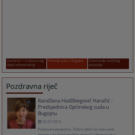
Historija suda u Bugojnu
Ceremonija svečanog
Obnova suda
otvaranja
Pozdravna riječ
Randžana Hadžibegović Haračić -
Predsjednica Općinskog suda u
Bugojnu
02.07.2012.
Poštovani posjetioci, Dobro došli na našu web
stranicu na kojoj možete pronaći informacije o