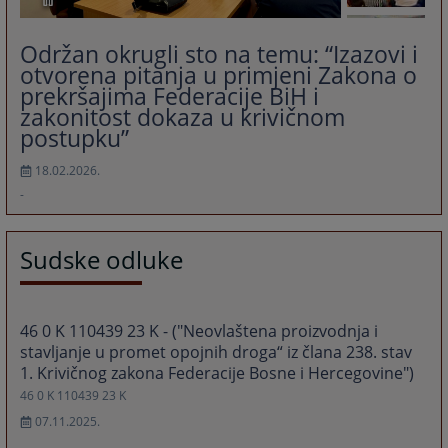
Održan okrugli sto na temu: “Izazovi i
otvorena pitanja u primjeni Zakona o
prekršajima Federacije BiH i
zakonitost dokaza u krivičnom
postupku”
18.02.2026.
-
Sudske odluke
46 0 K 110439 23 K - ("Neovlaštena proizvodnja i
stavljanje u promet opojnih droga“ iz člana 238. stav
1. Krivičnog zakona Federacije Bosne i Hercegovine")
46 0 K 110439 23 K
07.11.2025.