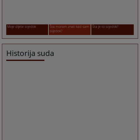
Šta moram znati kad sam
Šta je to svjedok?
Moje dijete svjedok
svjedok?
Historija suda