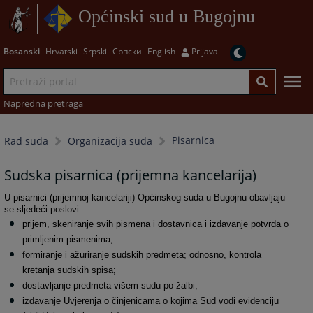
Općinski sud u Bugojnu
Bosanski
Hrvatski
Srpski
Српски
English
Prijava
Napredna pretraga
Pisarnica
Rad suda
Organizacija suda
Sudska pisarnica (prijemna kancelarija)
U pisarnici (prijemnoj kancelariji) Općinskog suda u Bugojnu obavljaju
se sljedeći poslovi:
prijem, skeniranje svih pismena i dostavnica i izdavanje potvrda o
primljenim pismenima;
formiranje i ažuriranje sudskih predmeta; odnosno, kontrola
kretanja sudskih spisa;
dostavljanje predmeta višem sudu po žalbi;
izdavanje Uvjerenja o činjenicama o kojima Sud vodi evidenciju