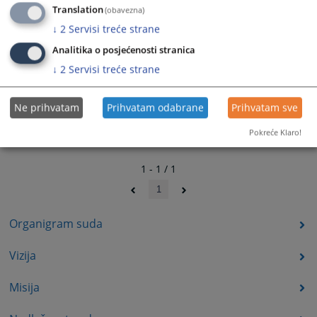
Translation
(obavezna)
↓
2
Servisi treće strane
Analitika o posjećenosti stranica
↓
2
Servisi treće strane
Ne prihvatam
Prihvatam odabrane
Prihvatam sve
Pokreće Klaro!
1 - 1 / 1
1
Organigram suda
Vizija
Misija