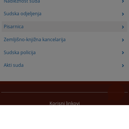
Nadležnost suda
Sudska odjeljenja
Pisarnica
Zemljišno-knjižna kancelarija
Sudska policija
Akti suda
Korisni linkovi
Pomoć za korištenje
Mapa stranice