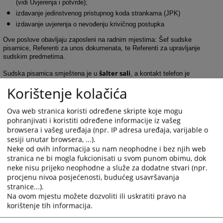
(vidi Uvjerenja i potvrde);
izdavanje jedinstvenog pristupnog koda strankama (JPK)
izdavanje uvjerenja o nevođenju krivičnog postupka
Ove poslove obavljaju zaposleni na radnim mjestima: Šef sudske
pisarnice, Referenti za unos dokumenata, te Referenti za upravljanje
sudskim predmetima.
šalter sali
Sudska pisarnica smještena je u
, a kontakt telefon je
030/251-005.
Korištenje kolačića
1852
PREGLEDA
Ova web stranica koristi određene skripte koje mogu
pohranjivati i koristiti određene informacije iz vašeg
browsera i vašeg uređaja (npr. IP adresa uređaja, varijable o
sesiji unutar browsera, ...).
Neke od ovih informacija su nam neophodne i bez njih web
stranica ne bi mogla fukcionisati u svom punom obimu, dok
neke nisu prijeko neophodne a služe za dodatne stvari (npr.
procjenu nivoa posjećenosti, budućeg usavršavanja
stranice...).
Na ovom mjestu možete dozvoliti ili uskratiti pravo na
korištenje tih informacija.