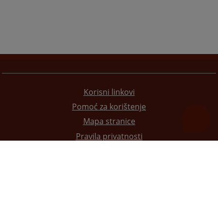
Korisni linkovi
Pomoć za korištenje
Mapa stranice
Pravila privatnosti
Redizajn web stranice je finansirala Evropska unija. Za njen sadržaj isključivo je odgovorno
Visoko sudsko i tužilačko vijeće BiH i ona ne odražava nužno stavove Evropske unije.