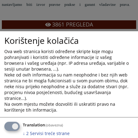
nastavljamo biti izvor pravne prakse i garant vladavine prava.
3861
PREGLEDA
Korištenje kolačića
Ova web stranica koristi određene skripte koje mogu
pohranjivati i koristiti određene informacije iz vašeg
browsera i vašeg uređaja (npr. IP adresa uređaja, varijable o
sesiji unutar browsera, ...).
Neke od ovih informacija su nam neophodne i bez njih web
stranica ne bi mogla fukcionisati u svom punom obimu, dok
neke nisu prijeko neophodne a služe za dodatne stvari (npr.
procjenu nivoa posjećenosti, budućeg usavršavanja
stranice...).
Na ovom mjestu možete dozvoliti ili uskratiti pravo na
korištenje tih informacija.
Translation
(obavezna)
↓
2
Servisi treće strane