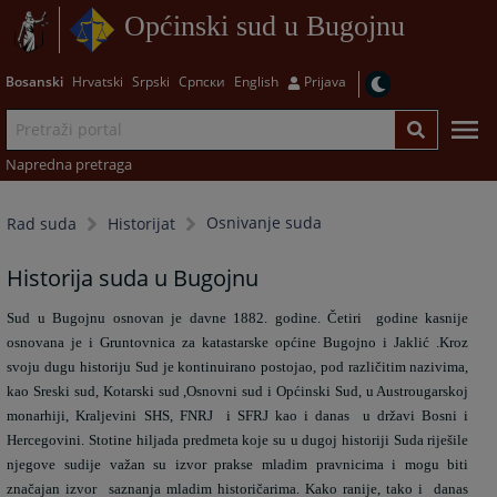
Općinski sud u Bugojnu
Bosanski
Hrvatski
Srpski
Српски
English
Prijava
Napredna pretraga
Osnivanje suda
Rad suda
Historijat
Historija suda u Bugojnu
Sud u Bugojnu osnovan je davne 1882. godine. Četiri
godine kasnije
osnovana je i Gruntovnica za katastarske općine Bugojno i Jaklić .Kroz
svoju dugu historiju Sud je kontinuirano postojao, pod različitim nazivima,
kao Sreski sud, Kotarski sud ,Osnovni sud i Općinski Sud, u Austrougarskoj
monarhiji, Kraljevini SHS, FNRJ
i SFRJ kao i danas
u državi Bosni i
Hercegovini. Stotine hiljada predmeta koje su u dugoj historiji Suda riješile
njegove sudije važan su izvor prakse mladim pravnicima i mogu biti
značajan izvor
saznanja mladim historičarima. Kako ranije, tako i
danas