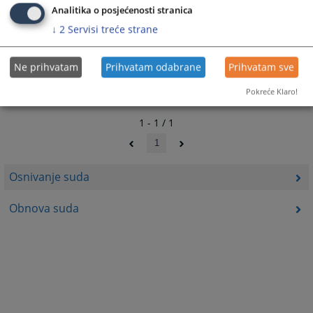
Analitika o posjećenosti stranica
↓
2
Servisi treće strane
Ne prihvatam
Prihvatam odabrane
Prihvatam sve
Pokreće Klaro!
1 - 1 / 1
1
Osnivanje suda
Obnova suda