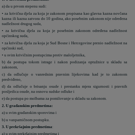
a) da u prvom stepenu sudi:
• za krivična djela za koja je zakonom propisana kao glavna kazna novčana
kazna ili kazna zatvora do 10 godina, ako posebnim zakonom nije određena
nadležnost drugog suda,
• za krivična djela za koja je posebnim zakonom određena nadležnost
općinskog suda,
• za krivična djela za koja je Sud Bosne i Hercegovine prenio nadležnost na
općinski sud,
• u svim krivičnim postupcima protiv maloljetnika,
b) da postupa tokom istrage i nakon podizanja optužnice u skladu sa
zakonom,
c) da odlučuje o vanrednim pravnim lijekovima kad je to zakonom
predviđeno,
d) da odlučuje o brisanju osude i prestanku mjera sigurnosti i pravnih
posljedica osude, na osnovu sudske odluke i
e) da postupa po molbama za pomilovanje u skladu sa zakonom.
2. U građanskim predmetima:
a) u svim građanskim sporovima i
b) u vanparničnom postupku.
3. U prekršajnim predmetima
:
a) u svim prekršajnim predmetima i