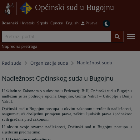
Općinski sud u Bugojnu
Bosanski
Hrvatski
Srpski
Српски
English
Prijava
Napredna pretraga
Nadležnost suda
Rad suda
Organizacija suda
Nadležnost Općinskog suda u Bugojnu
U skladu sa Zakonom o sudovima u Federaciji BiH, Općinski sud u Bugojnu
nadležan je za područje općina Bugojno, Gornji Vakuf – Uskoplje i Donji
Vakuf.
Općinski sud u Bugojnu postupa u okviru zakonom utvrđenih nadležnosti,
osiguravajući dosljednu primjenu prava, zaštitu ljudskih prava i jednakost
svih građana pred zakonom.
U okviru svoje stvarne nadležnosti, Općinski sud u Bugojnu postupa u
sljedećim predmetima:
1. U krivičnim predmetima: