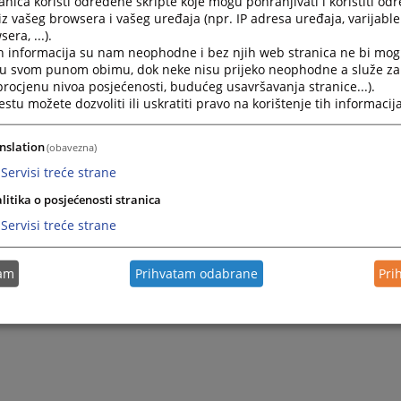
nica koristi određene skripte koje mogu pohranjivati i koristiti od
o namještenicima u organima državne službe u FBiH („Sl. nov
iz vašeg browsera i vašeg uređaja (npr. IP adresa uređaja, varijable 
 a posebni uvjeti utvrđeni su Pravilnikom o unutrašnjoj organi
era, ...).
šeni su sa Uredbom o dopunskim poslovima osnovne djelatn
h informacija su nam neophodne i bez njih web stranica ne bi mog
 djelatnosti iz nadležnosti organa državne službe koje oba
i u svom punom obimu, dok neke nisu prijeko neophodne a služe z
enici („Sl. novine FBiH“, broj: 69/05).
 procjenu nivoa posjećenosti, budućeg usavršavanja stranice...).
tu možete dozvoliti ili uskratiti pravo na korištenje tih informacija
i postavljenje državnih službenika i namještenika vrši preds
provedene procedure utvrđene Zakonom o državnoj službi u
dno pribavljenom mišljenju Agencije za državnu službu FB
nslation
(obavezna)
upku i proceduri propisanoj Zakonom o namještenicima u 
Servisi treće strane
u FBiH sa Liste kandidata koji ispunjavanju sve uvjete raspis
litika o posjećenosti stranica
oglasa za namještenika.
Servisi treće strane
nu proceduru za imenovanje redovnih i dodatnih sudija odnosno
ka, koji sude u određenim vrstama predmeta, provodi Visko sudsk
tam
Prihvatam odabrane
Pri