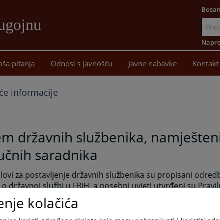
Bosan
ugojnu
Idi
na
Napre
sadržaj
aša pitanja
Odnosi s javnošću
Javne nabavke
Kontakt
će informacije
em državnih službenika, namješteni
ručnih saradnika
lovi za postavljenje državnih službenika su propisani odred
o državnoj službi u FBiH, a posebni uvjeti utvrđeni su Pravi
njoj organizaciji Općinskog suda u Bugojnu za svako radno 
enje kolačića
slovi za prijem namještenika u radni odnos propisani su o