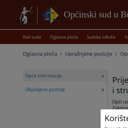
Općinski sud u B
Rad suda
Oglasna ploča
Sudske odluke
V
Op
Oglasna ploča
Upražnjene pozicije
Opće informacije
Prij
i st
Objavljene pozicije
Opći us
Zakona 
unutraš
Korišt
Opći u