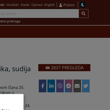
ski
Hrvatski
Srpski
Српски
English
Prijava
dna pretraga
ka, sudija
2837
PREGLEDA
bom člana 25.
lnikom o
mjesto .
dredbom člana 24.