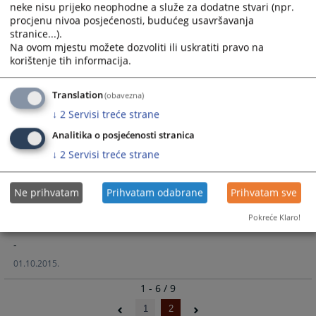
uknjižbi bračne stečevine i sticanja prava
neke nisu prijeko neophodne a služe za dodatne stvari (npr.
vlasništva nasljeđivanjem“
procjenu nivoa posjećenosti, budućeg usavršavanja
stranice...).
--
Na ovom mjestu možete dozvoliti ili uskratiti pravo na
korištenje tih informacija.
01.04.2016.
Translation
Danom otvorenih vrata u Općinskom
(obavezna)
sudu Bugojno obilježen Evropski dan
↓
2
Servisi treće strane
civilne pravde
Analitika o posjećenosti stranica
-
↓
2
Servisi treće strane
27.10.2015.
Ne prihvatam
Prihvatam odabrane
Prihvatam sve
Ministar pravosuđa i uprave SBK Jozo
Budeš posjetio Općinski sud u Bugojnu
Pokreće Klaro!
-
01.10.2015.
1 - 6 / 9
1
2