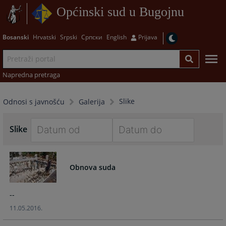
Općinski sud u Bugojnu
Bosanski
Hrvatski
Srpski
Српски
English
Prijava
Napredna pretraga
Slike
Odnosi s javnošću
Galerija
Slike
Navigate
Navigate
forward
forward
Obnova suda
to
to
interact
interact
with
with
--
the
the
11.05.2016.
calendar
calendar
and
and