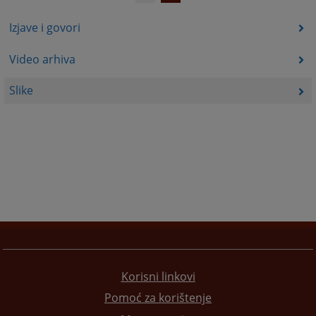
Izjave i govori
Video arhiva
Slike
Korisni linkovi
Pomoć za korištenje