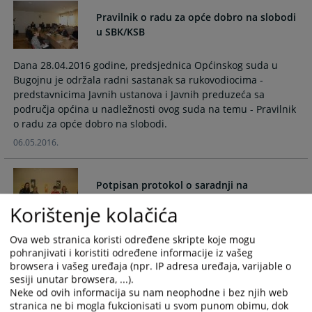
select
select
Pravilnik o radu za opće dobro na slobodi
a
a
u SBK/KSB
date.
date.
Press
Press
Dana 28.04.2016 godine, predsjednica Općinskog suda u
the
the
Bugojnu je održala radni sastanak sa rukovodiocima -
question
question
predstavnicima Javnih ustanova i Javnih preduzeća sa
mark
mark
područja općina u nadležnosti ovog suda na temu - Pravilnik
key
key
o radu za opće dobro na slobodi.
to
to
06.05.2016.
get
get
the
the
keyboard
keyboard
Potpisan protokol o saradnji na
shortcuts
shortcuts
implementaciji projekta
Korištenje kolačića
for
for
changing
changing
„Unapređenje prevencije i suzbijanja rodno zasnovanog
Ova web stranica koristi određene skripte koje mogu
dates.
dates.
nasilja u BIH“
pohranjivati i koristiti određene informacije iz vašeg
browsera i vašeg uređaja (npr. IP adresa uređaja, varijable o
26.04.2016.
sesiji unutar browsera, ...).
Neke od ovih informacija su nam neophodne i bez njih web
Predavanje „ Rodna ravnopravnosti u
stranica ne bi mogla fukcionisati u svom punom obimu, dok