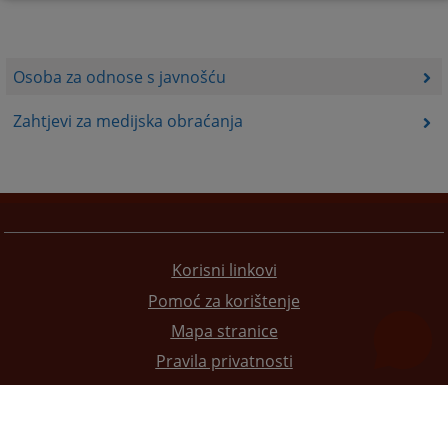
Osoba za odnose s javnošću
Zahtjevi za medijska obraćanja
Korisni linkovi
Pomoć za korištenje
Mapa stranice
Pravila privatnosti