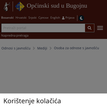
Općinski sud u Bugojnu
Bosanski
Hrvatski
Srpski
Српски
English
Prijava
Napredna pretraga
Osoba za odnose s javnošću
Odnosi s javnošću
Mediji
Korištenje kolačića