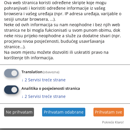
Ova web stranica koristi određene skripte koje mogu
pohranjivati i koristiti određene informacije iz vašeg
browsera i vašeg uređaja (npr. IP adresa uređaja, varijable o
sesiji unutar browsera, ...).
Neke od ovih informacija su nam neophodne i bez njih web
stranica ne bi mogla fukcionisati u svom punom obimu, dok
neke nisu prijeko neophodne a služe za dodatne stvari (npr.
Trenutno nema vijesti
procjenu nivoa posjećenosti, budućeg usavršavanja
stranice...).
Na ovom mjestu možete dozvoliti ili uskratiti pravo na
korištenje tih informacija.
Translation
(obavezna)
↓
2
Servisi treće strane
Analitika o posjećenosti stranica
↓
2
Servisi treće strane
Ne prihvatam
Prihvatam odabrane
Prihvatam sve
Pokreće Klaro!