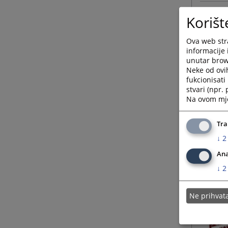
Korišt
Ova web stra
informacije 
unutar brows
Neke od ovi
fukcionisat
stvari (npr.
Na ovom mjes
Tra
↓
2
Ana
↓
2
Ne prihva