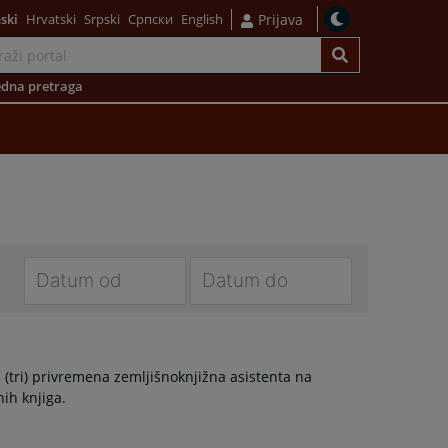
ski
Hrvatski
Srpski
Српски
English
Prijava
dna pretraga
Navigate
Navigate
forward
forward
to
to
tri) privremena zemljišnoknjižna asistenta na
interact
interact
nih knjiga.
with
with
the
the
calendar
calendar