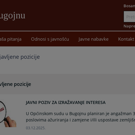
Bosan
ugojnu
Idi
na
Napre
sadržaj
aša pitanja
Odnosi s javnošću
Javne nabavke
Kontakt
avljene pozicije
ljene pozicije
JAVNI POZIV ZA IZRAŽAVANJE INTERESA
U Općinskom sudu u Bugojnu planiran je angažman 3 (
poslovima ažuriranja i zamjene i/ili uspostave zemljiš
03.12.2025.