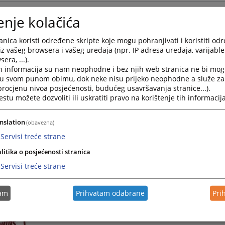
Javni oglas
enje kolačića
Za prijem namještenika u radni odnos na određeno vr
nica koristi određene skripte koje mogu pohranjivati i koristiti od
01.10.2025.
iz vašeg browsera i vašeg uređaja (npr. IP adresa uređaja, varijable 
era, ...).
h informacija su nam neophodne i bez njih web stranica ne bi mog
Javni poziv za izražavanje interesa- Privremeni zemlj
i u svom punom obimu, dok neke nisu prijeko neophodne a služe z
zamjene i/ili uspostave zemljišnih knjiga
 procjenu nivoa posjećenosti, budućeg usavršavanja stranice...).
tu možete dozvoliti ili uskratiti pravo na korištenje tih informacija
-
27.08.2025.
nslation
(obavezna)
Servisi treće strane
JAVNI KONKURS
litika o posjećenosti stranica
za prijem sudskog pripravnika i pripravnika - volonter
Servisi treće strane
31.01.2025.
tam
Prihvatam odabrane
Pri
Javni konkurs