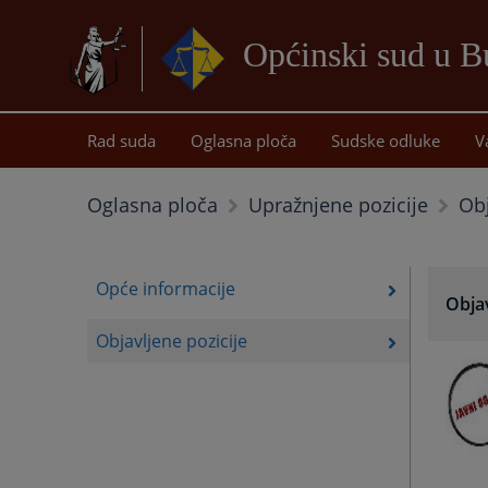
Općinski sud u B
Rad suda
Oglasna ploča
Sudske odluke
V
Obj
Oglasna ploča
Upražnjene pozicije
Opće informacije
Objav
Objavljene pozicije