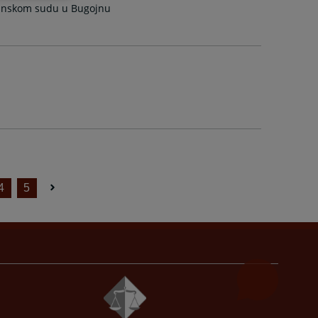
ćinskom sudu u Bugojnu
4
5