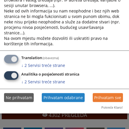
raseljene osobe
sesiji unutar browsera, ...).
invalidi
Neke od ovih informacija su nam neophodne i bez njih web
stranica ne bi mogla fukcionisati u svom punom obimu, dok
neke nisu prijeko neophodne a služe za dodatne stvari (npr.
Ukoliko se uplata vrši u gotovom novcu popunjava se uplatnica na
procjenu nivoa posjećenosti, budućeg usavršavanja
sljedeći način:
stranice...).
Na ovom mjestu možete dozvoliti ili uskratiti pravo na
VRSTA PRIHODA:
722221
korištenje tih informacija.
OPĆINA:
017
RAČUN BROJ:
1341130360000194
Translation
(obavezna)
BUDŽETSKA ORGANIZACIJA:
1306002
↓
2
Servisi treće strane
SVRHA DOZNAKE: sudska taksa po predmetu broj (navesti broj
Analitika o posjećenosti stranica
predmeta)
↓
2
Servisi treće strane
FIZIČKA OSOBA: navesti jedinstveni matični broj
PRAVNA OSOBA: Navesti identifikacioni broj
POZIV NA BROJ: -
Ne prihvatam
Prihvatam odabrane
Prihvatam sve
Pokreće Klaro!
4302
PREGLEDA