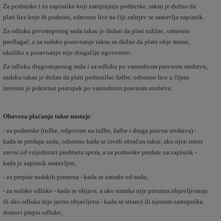
Za podneske i za zapisnike koji zamjenjuju podneske, taksu je dužno da
plati lice koje ih podnosi, odnosno lice na čiji zahtjev se sastavlja zapisnik.
Za odluku prvostepenog suda taksu je dužan da plati tužilac, odnosno
predlagač, a za sudsko poravnanje taksu su dužne da plate obje strane,
ukoliko u poravnanju nije drugačije ugovoreno.
Za odluku drugostepenog suda i za odluku po vanrednom pravnom sredstvu,
sudsku taksu je dužan da plati podnosilac žalbe, odnosno lice u čijem
interesu je pokrenut postupak po vanrednom pravnom sredstvu.
Obaveza plaćanja takse nastaje
:
- za podneske (tužbe, odgovore na tužbe, žalbe i druga pravna sredstva) -
kada se predaju sudu, odnosno kada se izvrši obračun takse, ako njen iznos
zavisi od vrijednosti predmeta spora, a za podneske predate na zapisnik -
kada je zapisnik sastavljen;
- za prepise sudskih pismena - kada se zatraže od suda;
- za sudske odluke - kada se objave, a ako stranka nije prisutna objavljivanju
ili ako odluka nije javno objavljena - kada se stranci ili njenom zastupniku
dostavi prepis odluke;