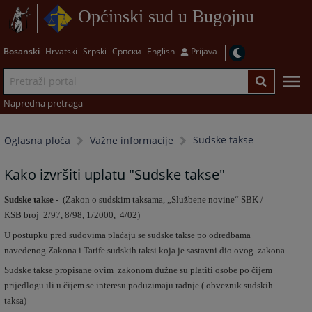
Općinski sud u Bugojnu
Bosanski
Hrvatski
Srpski
Српски
English
Prijava
Napredna pretraga
Sudske takse
Oglasna ploča
Važne informacije
Kako izvršiti uplatu "Sudske takse"
Sudske takse
- (Zakon o sudskim taksama, „Službene novine“ SBK /
KSB broj 2/97, 8/98, 1/2000, 4/02)
U postupku pred sudovima plaćaju se sudske takse po odredbama
navedenog Zakona i Tarife sudskih taksi koja je sastavni dio ovog zakona.
Sudske takse propisane ovim zakonom dužne su platiti osobe po čijem
prijedlogu ili u čijem se interesu poduzimaju radnje ( obveznik sudskih
taksa)