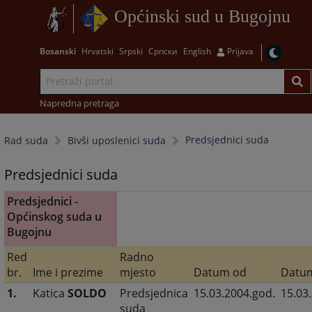
Općinski sud u Bugojnu
Bosanski
Hrvatski
Srpski
Српски
English
Prijava
Napredna pretraga
Predsjednici suda
Rad suda
Bivši uposlenici suda
Predsjednici suda
Predsjednici -
Općinskog suda u
Bugojnu
Red
Radno
br.
Ime i prezime
mjesto
Datum od
Datu
1.
Katica
SOLDO
Predsjednica
15.03.2004.god.
15.03
suda