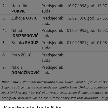
2.
Hajrudin
Predsjednik
16.07.1998.god.
16.07
POKVIĆ
suda
3.
Zuhdija
ĆOSIĆ
Predsjednik
12.02.1996.god.
27.05
suda
4.
Nihad
Predsjednik
01.08.1993.god.
12.02
IDRIZBEGOVIĆ
suda
5.
Branka
RAGUZ
Predsjednik
01.09.1981.god
01.08
suda
6.
Pero
ZELIĆ
Predsjednik
suda
7.
Nikola
Predsjednik
DOMAĆINOVIĆ
suda
Napomena:
Lista bivših predsjednika suda, sudija i ostalih uposlenika O
Bugojnu sačinjena je u svrhu izrade monografije Suda. Ukoliko raspolažete 
zaposlenicima koji nisu već obuhvaćeni ovom listom ili smatrate da su o
nepotpuni, pozivamo Vas da nas o tome obavijestite radi ažuriranja i osig
podataka.