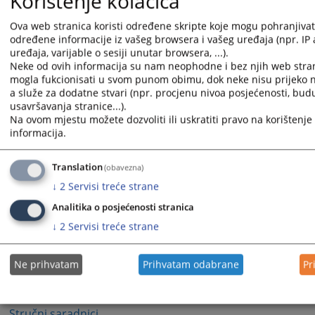
Korištenje kolačića
Ova web stranica koristi određene skripte koje mogu pohranjivati 
1006
PREGLEDA
određene informacije iz vašeg browsera i vašeg uređaja (npr. IP
uređaja, varijable o sesiji unutar browsera, ...).
Neke od ovih informacija su nam neophodne i bez njih web stran
mogla fukcionisati u svom punom obimu, dok neke nisu prijeko
a služe za dodatne stvari (npr. procjenu nivoa posjećenosti, bud
usavršavanja stranice...).
Na ovom mjestu možete dozvoliti ili uskratiti pravo na korištenje 
informacija.
Translation
(obavezna)
↓
2
Servisi treće strane
1 - 1 / 1
Analitika o posjećenosti stranica
1
↓
2
Servisi treće strane
Predsjednici suda
Ne prihvatam
Prihvatam odabrane
Pr
Sudije i dodatne sudije
Stručni saradnici