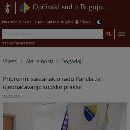
Općinski sud u Bugojnu
Bosanski
Hrvatski
Srpski
Српски
English
Prijava
Napredna pretraga
Vijesti
Aktuelnosti
Događaji
Pripremni sastanak o radu Panela za
ujednačavanje sudske prakse
25.02.2025.