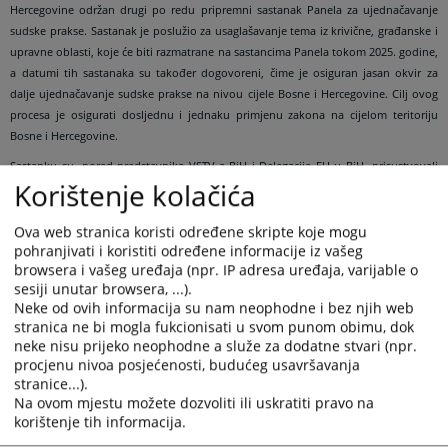
Hercegovine održan drugi po redu pripremni sastanak Panela za ujednačavanje
sudske prakse. Sastanak je poslužio za usaglašavanje tema iz krivične, građanske i
upravne oblasti, koje će biti razmatrane na sastancima Panela tokom 2025. godine,
a datumi tih sastanaka su također dogovoreni, čime je osiguran jasan okvir za
dalje ujednačavanje sudske prakse na nivou cijele Bosne i Hercegovine. Cilj ovog
procesa je osigurati dosljednu i jednaku primjenu zakona na cijelom teritoriju
Bosne i Hercegovine.
Sastanku su, pored predstavnika VSTV-a BiH i Delegacije EU u BiH, prisustvovali
Korištenje kolačića
predstavnici sudova najviše instance u Bosni i Hercegovini.
Enrico Visentin, program menadžer u Delegaciji Evropske unije u BiH, izrazio je
Ova web stranica koristi određene skripte koje mogu
zadovoljstvo uspješnom implementacijom novog koncepta rada Panela za
pohranjivati i koristiti određene informacije iz vašeg
ujednačavanje sudske prakse od strane VSTV-a BiH i sudova najviše instance, što
browsera i vašeg uređaja (npr. IP adresa uređaja, varijable o
će doprinijeti boljoj efikasnosti i koordinaciji u procesu ujednačavanja sudske
sesiji unutar browsera, ...).
prakse na nivou BiH, značajnoj za osiguranje pravne sigurnosti i ravnopravnosti
Neke od ovih informacija su nam neophodne i bez njih web
građana pred zakonom.
stranica ne bi mogla fukcionisati u svom punom obimu, dok
neke nisu prijeko neophodne a služe za dodatne stvari (npr.
procjenu nivoa posjećenosti, budućeg usavršavanja
Provedba ovog sastanka predstavlja nastavak aktivnosti
stranice...).
predviđenih Protokolom o saradnji, koji su VSTV BiH i sudovi
Na ovom mjestu možete dozvoliti ili uskratiti pravo na
najviše instance potpisali u decembru 2023. godine.
korištenje tih informacija.
Potpisivanjem ovog Protokola, sudovi najviše instance preuzeli