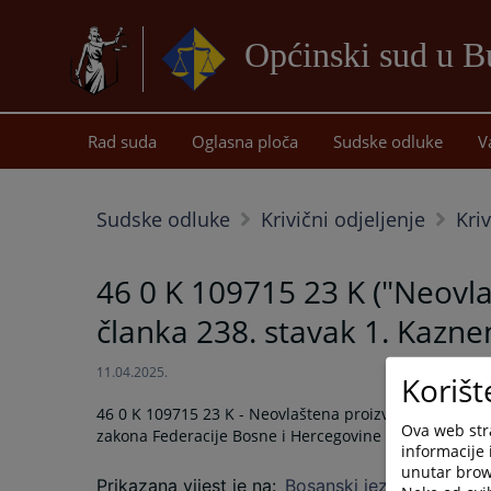
Općinski sud u B
Rad suda
Oglasna ploča
Sudske odluke
V
Sudske odluke
Krivični odjeljenje
Kri
46 0 K 109715 23 K ("Neovla
članka 238. stavak 1. Kazn
11.04.2025.
Korišt
46 0 K 109715 23 K - Neovlaštena proizvodnja i stavlj
Ova web stra
zakona Federacije Bosne i Hercegovine
informacije 
unutar brows
Prikazana vijest je na
:
Bosanski jezik