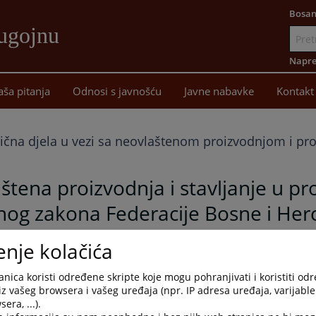
Bosan
ugojnu
Idi
na
Napre
sadržaj
aša pitanja
Odnosi s javnošću
Javne nabavke
Kontakt
vična djela u vezi sa neovlaštenom proizvodnjom i p
štena proizvodnja i stavljanje u p
enog zakona Federacije Bosne i Her
enje kolačića
anje u promet opojnih droga iz članka 238. stavak 1. Kaznenog
nica koristi određene skripte koje mogu pohranjivati i koristiti od
iz vašeg browsera i vašeg uređaja (npr. IP adresa uređaja, varijable 
era, ...).