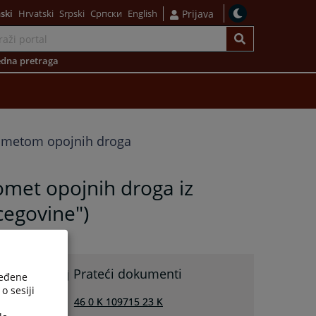
ski
Hrvatski
Srpski
Српски
English
Prijava
dna pretraga
rometom opojnih droga
romet opojnih droga iz
cegovine")
Prateći dokumenti
ređene
o sesiji
46 0 K 109715 23 K