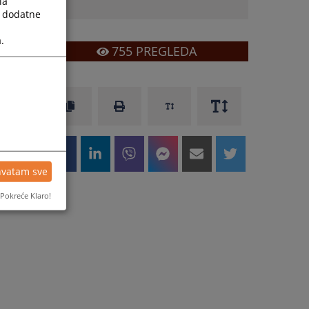
la
a dodatne
.
755
PREGLEDA
hvatam sve
Pokreće Klaro!