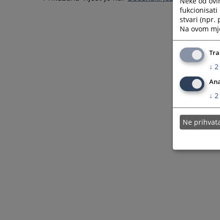
Neke od ovi
fukcionisat
stvari (npr.
Na ovom mjes
Tra
↓
2
Ana
↓
2
Ne prihva