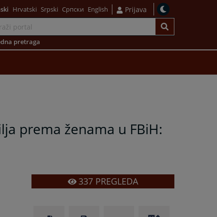
ski
Hrvatski
Srpski
Српски
English
Prijava
dna pretraga
asilja prema ženama u FBiH:
337
PREGLEDA