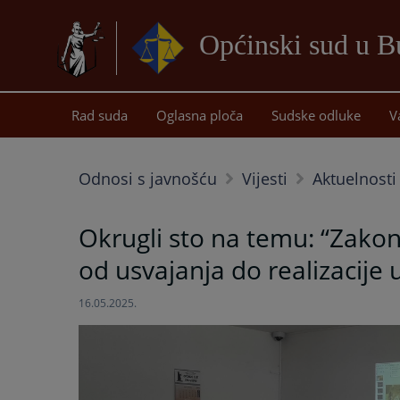
Općinski sud u B
Rad suda
Oglasna ploča
Sudske odluke
V
Odnosi s javnošću
Vijesti
Aktuelnosti
Okrugli sto na temu: “Zakon 
od usvajanja do realizacije 
16.05.2025.