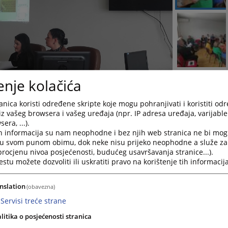
enje kolačića
nica koristi određene skripte koje mogu pohranjivati i koristiti od
iz vašeg browsera i vašeg uređaja (npr. IP adresa uređaja, varijable 
era, ...).
h informacija su nam neophodne i bez njih web stranica ne bi mog
i u svom punom obimu, dok neke nisu prijeko neophodne a služe z
 procjenu nivoa posjećenosti, budućeg usavršavanja stranice...).
tu možete dozvoliti ili uskratiti pravo na korištenje tih informacija
nslation
(obavezna)
Servisi treće strane
litika o posjećenosti stranica