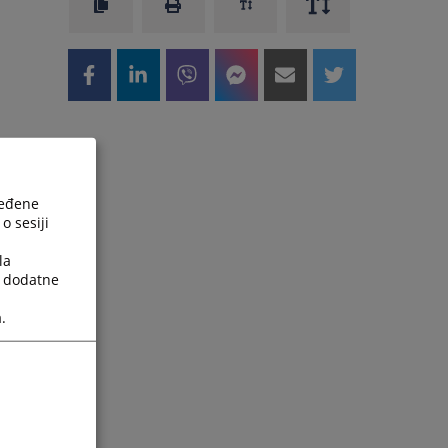
ređene
o sesiji
la
a dodatne
.