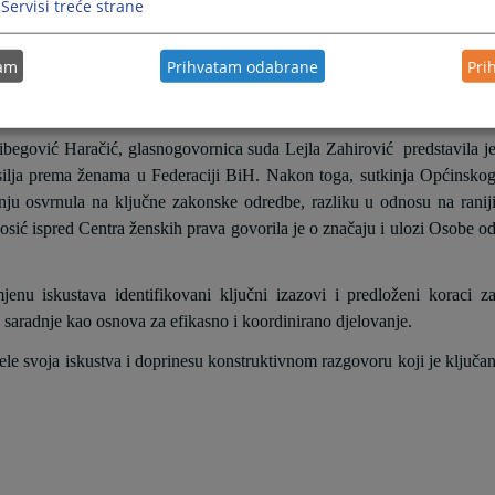
Servisi treće strane
održan je okrugli sto na temu:
“Zakon o zaštiti od nasilja u porodici 
e u praksi”. Okruglom stolu su prisustvovali predstavnici relevantni
tam
Prihvatam odabrane
Pri
zgovaralo o zakonskim odredbama, izazovima u praksi, te koracima k
 porodici i nasilja prema ženama.
begović Haračić, glasnogovornica suda Lejla Zahirović
predstavila j
nasilja prema ženama u Federaciji BiH. Nakon toga, sutkinja Općinsko
ju osvrnula na ključne zakonske odredbe, razliku u odnosu na ranij
Ćosić ispred Centra ženskih prava govorila je o značaju i ulozi Osobe o
mjenu iskustava identifikovani ključni izazovi i predloženi koraci z
e saradnje kao osnova za efikasno i koordinirano djelovanje.
le svoja iskustva i doprinesu konstruktivnom razgovoru koji je ključa