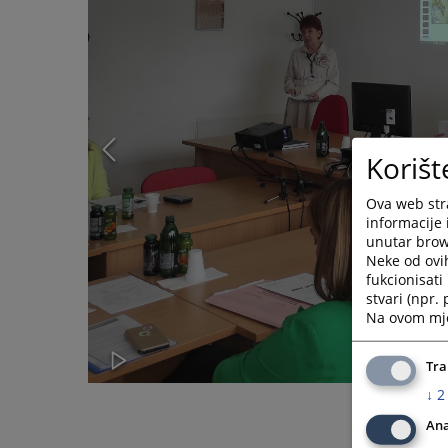
Korišt
Ova web stra
informacije 
unutar brows
Neke od ovi
fukcionisat
stvari (npr.
Na ovom mjes
Tra
↓
2
Ana