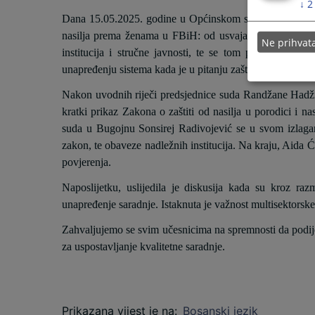
↓
2
Dana 15.05.2025. godine u Općinskom sudu u Bugojnu 
nasilja prema ženama u FBiH: od usvajanja do realizacij
Ne prihva
institucija i stručne javnosti, te se tom prilikom ra
unapređenju sistema kada je u pitanju zaštita od nasilja u
Nakon uvodnih riječi predsjednice suda Randžane Hadži
kratki prikaz Zakona o zaštiti od nasilja u porodici i 
suda u Bugojnu Sonsirej Radivojević se u svom izlagan
zakon, te obaveze nadležnih institucija. Na kraju, Aida 
povjerenja.
Naposlijetku, uslijedila je diskusija kada su kroz raz
unapređenje saradnje. Istaknuta je važnost multisektorsk
Zahvaljujemo se svim učesnicima na spremnosti da podije
za uspostavljanje kvalitetne saradnje.
Prikazana vijest je na
:
Bosanski jezik