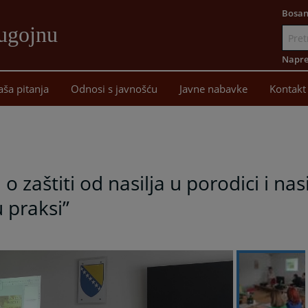
Bosan
ugojnu
Idi
na
Napre
sadržaj
aša pitanja
Odnosi s javnošću
Javne nabavke
Kontakt
o zaštiti od nasilja u porodici i n
u praksi”