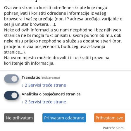
postupku.”
Ova web stranica koristi određene skripte koje mogu
Okruglom stolu prisustvovali su: glavni tužitelj Kantonalnog
pohranjivati i koristiti određene informacije iz vašeg
tužilaštva Srednjobosanskog kantona Šemsudin Fuško, ispred
browsera i vašeg uređaja (npr. IP adresa uređaja, varijable o
MUP-a Srednjobosanskog kantona policijski komesar Ibrahim
sesiji unutar browsera, ...).
Klisura, predstavnici i načelnik Policijske uprave Bugojno Hasan
Neke od ovih informacija su nam neophodne i bez njih web
Hodžić, te predstavnici policijskih stanica Bugojno, Gornji Vakuf-
stranica ne bi mogla fukcionisati u svom punom obimu, dok
Uskoplje i Donji Vakuf.
neke nisu prijeko neophodne a služe za dodatne stvari (npr.
Nakon uvodnog obraćanja predsjednice Općinskog suda u
procjenu nivoa posjećenosti, budućeg usavršavanja
Bugojnu Randžane Hadžibegović Haračić, uslijedilo je izlaganje na
stranice...).
temu: “Primjena Zakona o prekršajima Federacije BiH” koje je
Na ovom mjestu možete dozvoliti ili uskratiti pravo na
održao sudija Općinskog suda u Bugojnu Safet Žuljko. Nakon
korištenje tih informacija.
toga, na temu: “Zakonitost dokaza u krivičnom postupku” govorili
su glavni tužitelj Kantonalnog tužilaštva Srednjobosanskog kantona
Translation
(obavezna)
Šemsudin Fuško i Darko Solomun, sudija i predsjednik krivično-
prekršajnog odjeljenja Općinskog suda u Bugojnu.
↓
2
Servisi treće strane
Cilj održavanja okruglog stola bio je razmatranje postojećih dilema
Analitika o posjećenosti stranica
i izazova u primjeni relevantnih zakonskih propisa, unapređenje
↓
2
Servisi treće strane
prakse, kao i jačanje međuinstitucionalne saradnje između
pravosudnih i policijskih organa.
Ne prihvatam
Prihvatam odabrane
Prihvatam sve
Tom prilikom, razmijenjena su iskustva iz svakodnevne prakse,
diskutovano je o aktuelnim problemima u primjeni i provođenju
Pokreće Klaro!
propisa, te su usvojeni ključni zaključci i preporuke usmjerene ka