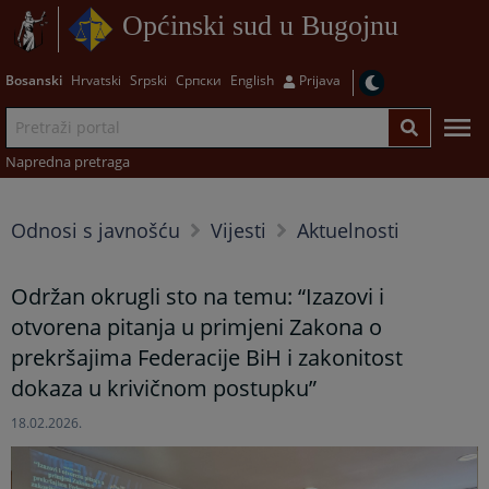
Općinski sud u Bugojnu
Bosanski
Hrvatski
Srpski
Српски
English
Prijava
Napredna pretraga
Odnosi s javnošću
Vijesti
Aktuelnosti
Održan okrugli sto na temu: “Izazovi i
otvorena pitanja u primjeni Zakona o
prekršajima Federacije BiH i zakonitost
dokaza u krivičnom postupku”
18.02.2026.