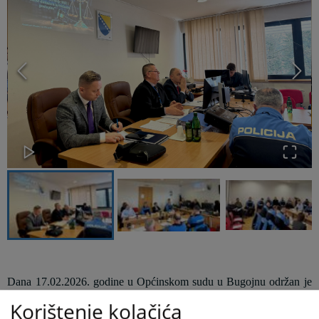
Dana 17.02.2026. godine u Općinskom sudu u Bugojnu održan je
okrugli sto na temu: “Izazovi i otvorena pitanja u primjeni Zakona o
Korištenje kolačića
prekršajima Federacije BiH i zakonitost dokaza u krivičnom