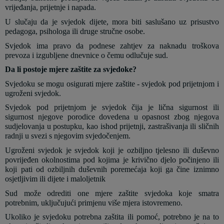
vrijeđanja, prijetnje i napada.
U slučaju da je svjedok dijete, mora biti saslušano uz prisustvo
pedagoga, psihologa ili druge stručne osobe.
Svjedok ima pravo da podnese zahtjev za naknadu troškova
prevoza i izgubljene dnevnice o čemu odlučuje sud.
Da li postoje mjere zaštite za svjedoke?
Svjedoku se mogu osigurati mjere zaštite - svjedok pod prijetnjom i
ugroženi svjedok.
Svjedok pod prijetnjom je svjedok čija je lična sigurnost ili
sigurnost njegove porodice dovedena u opasnost zbog njegova
sudjelovanja u postupku, kao ishod prijetnji, zastrašivanja ili sličnih
radnji u svezi s njegovim svjedočenjem.
Ugroženi svjedok je svjedok koji je ozbiljno tjelesno ili duševno
povrijeđen okolnostima pod kojima je krivično djelo počinjeno ili
koji pati od ozbiljnih duševnih poremećaja koji ga čine iznimno
osjetljivim ili dijete i maloljetnik
Sud može odrediti one mjere zaštite svjedoka koje smatra
potrebnim, uključujući primjenu više mjera istovremeno.
Ukoliko je svjedoku potrebna zaštita ili pomoć, potrebno je na to