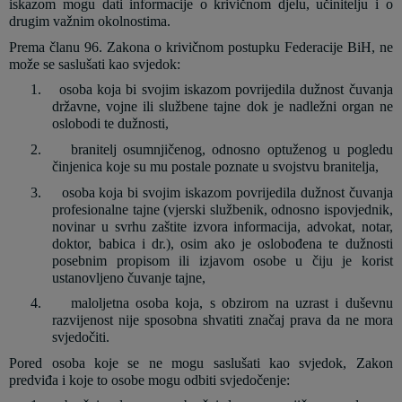
iskazom mogu dati informacije o krivičnom djelu, učinitelju i o
drugim važnim okolnostima.
Prema članu 96. Zakona o krivičnom postupku Federacije BiH,
ne
može se saslušati kao svjedok:
1.
osoba koja bi svojim iskazom povrijedila dužnost čuvanja
državne, vojne ili službene tajne dok je nadležni organ ne
oslobodi te dužnosti,
2.
branitelj osumnjičenog, odnosno optuženog u pogledu
činjenica koje su mu postale poznate u svojstvu branitelja,
3.
osoba koja bi svojim iskazom povrijedila dužnost čuvanja
profesionalne tajne (vjerski službenik, odnosno ispovjednik,
novinar u svrhu zaštite izvora informacija, advokat, notar,
doktor, babica i dr.), osim ako je oslobođena te dužnosti
posebnim propisom ili izjavom osobe u čiju je korist
ustanovljeno čuvanje tajne,
4.
maloljetna osoba koja, s obzirom na uzrast i duševnu
razvijenost nije sposobna shvatiti značaj prava da ne mora
svjedočiti.
Pored osoba koje se ne mogu saslušati kao svjedok, Zakon
predviđa i koje to osobe mogu odbiti svjedočenje: