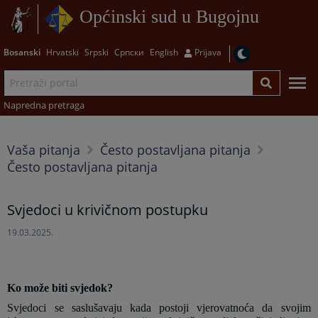
Općinski sud u Bugojnu
Bosanski
Hrvatski
Srpski
Српски
English
Prijava
Napredna pretraga
Vaša pitanja
Često postavljana pitanja
Često postavljana pitanja
Svjedoci u krivičnom postupku
19.03.2025.
Ko može biti svjedok?
Svjedoci se saslušavaju kada postoji vjerovatnoća da svojim