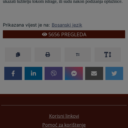
ukazati tužitelju tokom istrage, ili sudu nakon podizanja optužnice.
Prikazana vijest je na
:
Bosanski jezik
5656
PREGLEDA
Korisni linkovi
Pomoć za korištenje